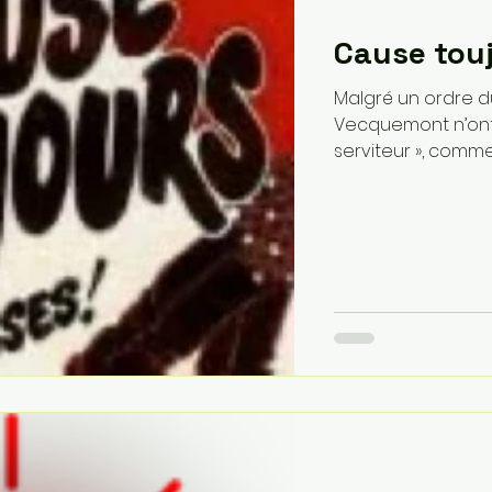
Cause touj
Malgré un ordre du
Vecquemont n’ont 
serviteur », comme il