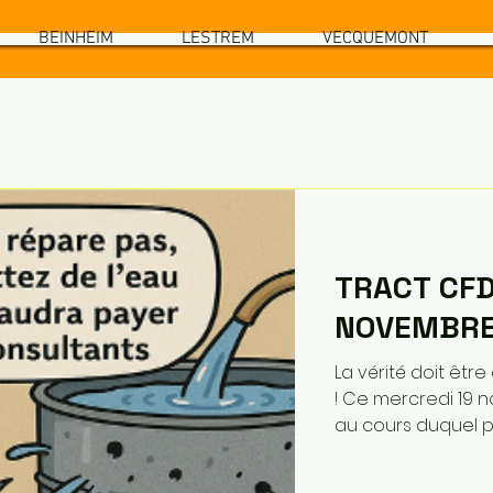
BEINHEIM
LESTREM
VECQUEMONT
TRACT CFD
NOVEMBR
La vérité doit êtr
! Ce mercredi 19 novembre s’est tenu un CSEC important ,
au cours duquel p
notamment les CAPEX du site de Vecquemont . La Direction
assume : aucun in