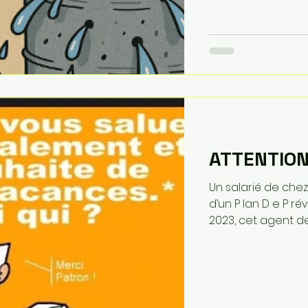
Direction a clairement a
nécessaire serait réalisé pour maintenir le site de
Vecquemont en fonctionneme
important ni trava
ATTENTION:
Un salarié de chez
d’un P lan D e P r
2023, cet agent de.