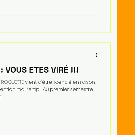
nnoncé que seul le strict
nt. Aucun investissement
ux structuran
 VOUS ETES VIRÉ !!!
 ROQUETTE vient d’être licencié en raison
évention mal rempli. Au premier semestre
..