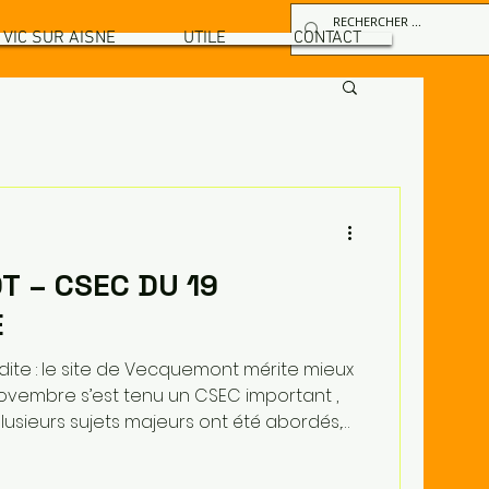
VIC SUR AISNE
UTILE
CONTACT
T – CSEC DU 19
E
e dite : le site de Vecquemont mérite mieux
lusieurs sujets majeurs ont été abordés,
vestissement majeur pendant 3 ans ! La