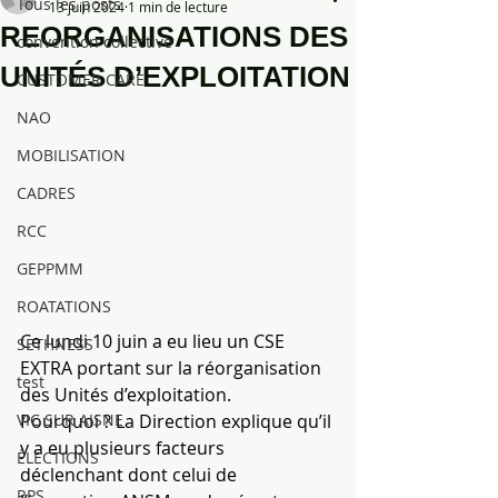
Tous les posts
13 juin 2024
1 min de lecture
REORGANISATIONS DES
convention collective
UNITÉS D’EXPLOITATION
CUSTOMER CARE
NAO
MOBILISATION
CADRES
RCC
GEPPMM
ROATATIONS
Ce lundi 10 juin a eu lieu un CSE 
SETHNESS
EXTRA portant sur la réorganisation 
test
des Unités d’exploitation.
VIC SUR AISNE
Pourquoi ? La Direction explique qu’il 
y a eu plusieurs facteurs 
ÉLECTIONS
déclenchant dont celui de 
RPS