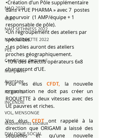
•
Création d’un Pôle supplémentaire 
NAO 2022
dans « l’UE PHARMA » avec 7  postes  
à pourvoir  (1 AMP/équipe + 1 
CSEC
responsable de pôle).
NAO SETHNESS 2022
•
Un regroupement des ateliers par 
spécialités.
NAO ROQUETTE 2022
•
Les pôles auront des ateliers 
PEE
proches géographiquement.
Conditions de travail
•
10% des effectifs opérateurs 6x8 
changeront d’UE.
Manpower
Avantage
Pour les élus 
CFDT, 
la nouvelle 
organisation ne doit pas créer un 
RETRAITE
ROQUETTE à deux vitesses avec des 
INCENDIE
UE pauvres et riches.
VOL, MENSONGE
Vos élus 
CFDT
 ont rappelé à la 
Mouvements sociaux
direction que ORIGAMI a laissé des 
DIALOGUE SOCIAL
séquelles et qu’une nouvelle 