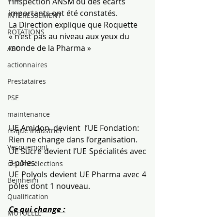
l’inspection ANSM ou des écarts 
importants ont été constatés.
INTÉRESSEMENT
La Direction explique que Roquette 
ROTATIONS
« n’est pas au niveau aux yeux du 
monde de la Pharma »
ASC
actionnaires
Prestataires
PSE
maintenance
UE Amidon  devient  l’UE Fondation: 
risque industriel
Rien ne change dans l’organisation.
Vecquemont
UE Sucre devient l’UE Spécialités avec 
3 pôles.
résumé élections
UE Polyols devient UE Pharma avec 4 
Beinheim
pôles dont 1 nouveau.
Qualification
Ce qui change :
MUTUELLE