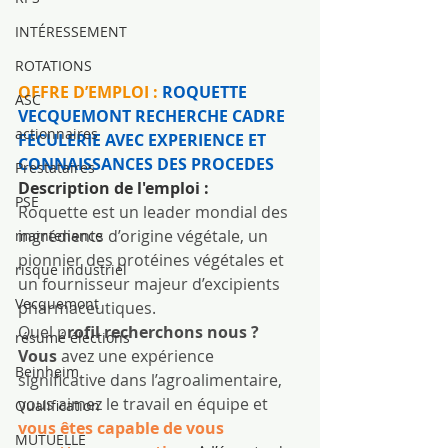
INTÉRESSEMENT
ROTATIONS
OFFRE D’EMPLOI : 
ROQUETTE 
ASC
VECQUEMONT RECHERCHE CADRE 
actionnaires
FECULERIE AVEC EXPERIENCE ET 
CONNAISSANCES DES PROCEDES
Prestataires
Description de l'emploi :
PSE
Roquette est un leader mondial des 
ingrédients d’origine végétale, un 
maintenance
pionnier des protéines végétales et 
risque industriel
un fournisseur majeur d’excipients 
Vecquemont
pharmaceutiques.
Quel p
rofil recherchons nous ?
résumé élections
Vous 
avez une expérience 
Beinheim
significative dans l’agroalimentaire, 
vous aimez le travail en équipe et 
Qualification
vous êtes capable de vous 
MUTUELLE