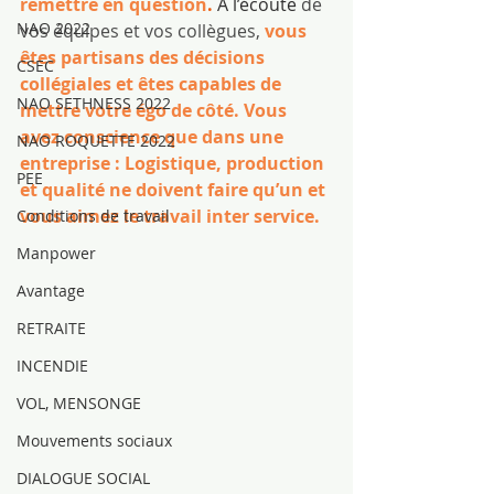
remettre en question
. 
A l’écoute
 de 
NAO 2022
vos équipes et vos collègues, 
vous 
êtes partisans des décisions 
CSEC
collégiales et êtes capables de 
NAO SETHNESS 2022
mettre votre égo de côté. Vous 
avez conscience que dans une 
NAO ROQUETTE 2022
entreprise : Logistique, production 
PEE
et qualité ne doivent faire qu’un et 
vous aimez le travail inter service.
Conditions de travail
Manpower
Avantage
RETRAITE
INCENDIE
VOL, MENSONGE
Mouvements sociaux
DIALOGUE SOCIAL