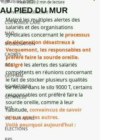
Tous les posts
1 mars 2023
2 min de lecture
AU PIED DU MUR
convention collective
Malgré les multiples alertes des 
CUSTOMER CARE
salariés et des organisations 
NAO
syndicales concernant le
 processus 
de déclaration désastreux à 
MOBILISATION
Vecquemont, les responsables ont 
CADRES
préféré faire la sourde oreille.
Malgré 
les alertes des salariés 
RCC
compétents en réunions concernant 
GEPPMM
le fait de stocker plusieurs qualités 
ROATATIONS
de fécule dans le silo 9000 T, certains 
responsables ont préféré faire la 
SETHNESS
sourde oreille, comme à leur 
test
habitude, 
convaincus de savoir 
mieux que les autres.
VIC SUR AISNE
Voilà pourquoi aujourd’hui :
ÉLECTIONS
RPS