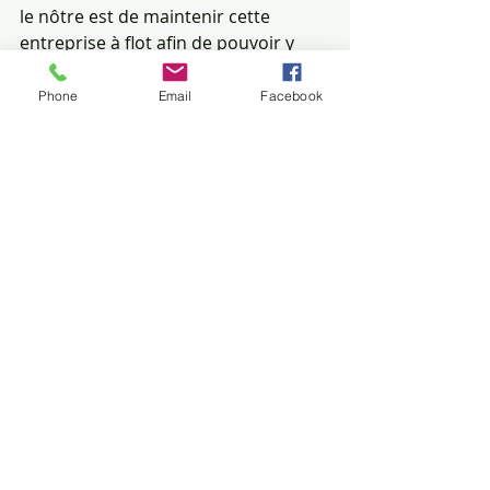
le nôtre est de maintenir cette 
entreprise à flot afin de pouvoir y 
faire notre carrière !
Phone
Email
Facebook
Vecquemont
Conditions de travail
DIALOGUE SOCIAL
Posts récents
Voir tout