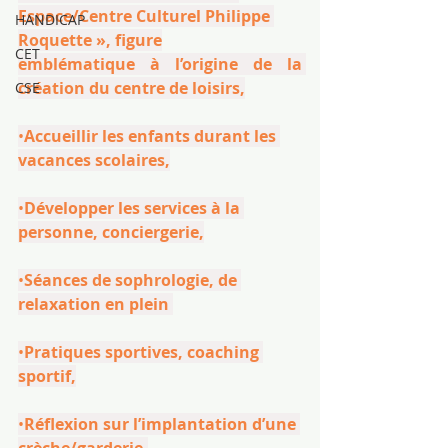
Espace/Centre Culturel Philippe 
HANDICAP
Roquette », figure
CET
emblématique à l’origine de la 
création du centre de loisirs,
CSE
•
Accueillir les enfants durant les 
vacances scolaires,
•
Développer les services à la 
personne, conciergerie,
•
Séances de sophrologie, de 
relaxation en plein 
•
Pratiques sportives, coaching 
sportif,
•
Réflexion sur l’implantation d’une 
crèche/garderie.