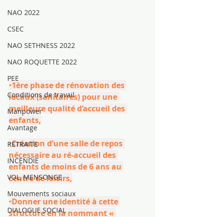
NAO 2022
CSEC
NAO SETHNESS 2022
NAO ROQUETTE 2022
PEE
•
1ère phase de rénovation des 
Conditions de travail
locaux (sanitaires) pour une 
meilleure qualité d’accueil des 
Manpower
enfants,
Avantage
•
Création d’une salle de repos 
RETRAITE
nécessaire au ré-accueil des 
INCENDIE
enfants de moins de 6 ans au 
VOL, MENSONGE
centre de loisirs,
Mouvements sociaux
•
Donner une identité à cette 
DIALOGUE SOCIAL
structure en la nommant « 