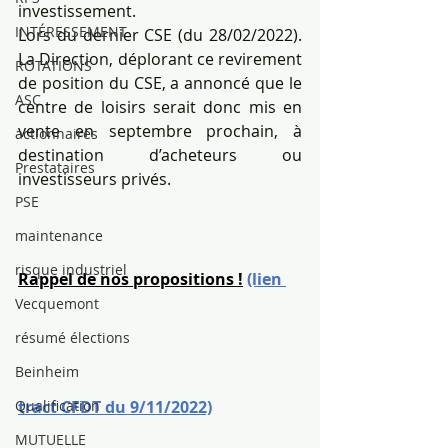
investissement.
INTÉRESSEMENT
Lors du dernier CSE (du 28/02/2022). 
La Direction, déplorant ce revirement 
ROTATIONS
de position du CSE, a annoncé que le 
ASC
centre de loisirs serait donc mis en 
vente en septembre prochain, à 
actionnaires
destination d’acheteurs ou 
Prestataires
investisseurs privés.
PSE
maintenance
risque industriel
Rappel de nos propositions !
(lien 
Vecquemont
résumé élections
Beinheim
Qualification
tract CFDT du 9/11/2022)
MUTUELLE