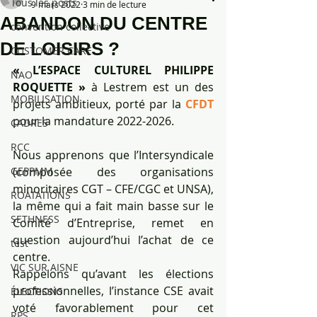
Tous les posts
9 mars 2022
3 min de lecture
ABANDON DU CENTRE
convention collective
DE LOISIRS ?
CUSTOMER CARE
« L’ESPACE CULTUREL PHILIPPE 
NAO
ROQUETTE » 
à Lestrem est un des 
MOBILISATION
projets ambitieux, porté par la 
CFDT
pour la mandature 2022-2026. 
CADRES
RCC
Nous apprenons que l’Intersyndicale 
GEPPMM
(composée des organisations 
minoritaires CGT – CFE/CGC et UNSA), 
ROATATIONS
la même qui a fait main basse sur le 
SETHNESS
Comité d’Entreprise, remet en 
question aujourd’hui l’achat de ce 
test
centre.
VIC SUR AISNE
Rappelons qu’avant les élections 
professionnelles, l’instance CSE avait 
ÉLECTIONS
voté favorablement pour cet 
RPS