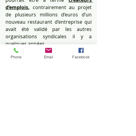
d’emplois
,
 contrairement au projet 
de plusieurs millions d’euros d’un 
nouveau restaurant d’entreprise qui 
avait été validé par les autres 
organisations syndicales il y a 
quelques années.
L’espace culturel doit servir tous les 
Phone
Email
Facebook
salarié.e.s et ne doit surtout pas être 
une bataille pour ne pas prendre en 
compte un projet réaliste du fait qu’il 
est porté par la 
CFDT
.
Pour la CFDT, les Activités 
Sociales et Culturelles 
doivent proposer diverses 
solutions aux salarié.e.s 
(aides à la famille, mutuelle, 
« tout apprendre », sorties 