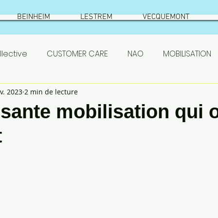
BEINHEIM
LESTREM
VECQUEMONT
lective
CUSTOMER CARE
NAO
MOBILISATION
v. 2023
2 min de lecture
SETHNESS
test
VIC SUR AISNE
ÉLECTIONS
sante mobilisation qui 
t
S
ASC
actionnaires
Prestataires
PSE
emont
résumé élections
Beinheim
Qualificat
 SETHNESS 2022
NAO ROQUETTE 2022