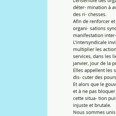
L’ensemble des orga
déter- mination à av
des ri- chesses.
Afin de renforcer et
organi- sations syn
manifestation inter
L'intersyndicale inv
multiplier les action
services, dans les 
janvier, jour de la 
Elles appellent les
dis- cuter des pours
Et alors que le gou
et à ne pas bloquer 
cette situa- tion pu
injuste et brutale.
Nous sommes unis et