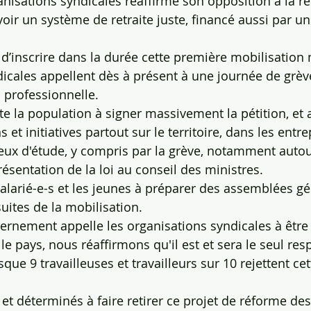
nisations syndicales réaffirme son opposition à la ré
oir un système de retraite juste, financé aussi par un
 d’inscrire dans la durée cette première mobilisation 
dicales appellent dès à présent à une journée de grèv
- professionnelle.
ite la population à signer massivement la pétition, et 
s et initiatives partout sur le territoire, dans les entre
lieux d'étude, y compris par la grève, notamment autou
présentation de la loi au conseil des ministres.
 salarié-e-s et les jeunes à préparer des assemblées g
uites de la mobilisation.
vernement appelle les organisations syndicales à être
le pays, nous réaffirmons qu'il est et sera le seul re
isque 9 travailleuses et travailleurs sur 10 rejettent ce
 déterminés à faire retirer ce projet de réforme des r