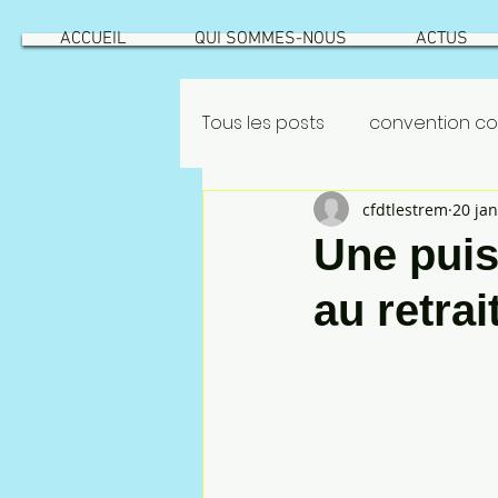
ACCUEIL
QUI SOMMES-NOUS
ACTUS
Tous les posts
convention col
cfdtlestrem
20 jan
GEPPMM
ROATATIONS
Une puis
au retrai
INTÉRESSEMENT
ROTATION
risque industriel
Vecqu
NAO 2022
CSEC
NAO