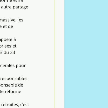
forme et sa 
 autre partage 
massive, les 
e et de 
appele à 
prises et 
r du 23 
énérales pour 
 responsables 
sponsable de 
tte réforme 
etraites, c’est 