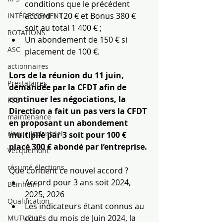
conditions que le précédent 
accord 1 120 € et Bonus 380 € 
INTÉRESSEMENT
soit au total 1 400 € ;
ROTATIONS
Un abondement de 150 € si 
ASC
placement de 100 €.
actionnaires
Lors de la réunion du 11 juin, 
Prestataires
demandée par la CFDT afin de 
continuer les négociations, la 
PSE
Direction a fait un pas vers la CFDT 
maintenance
en proposant un abondement 
risque industriel
multiplié par 3 soit pour 100 € 
placé 300 € abondé par l’entreprise.
Vecquemont
résumé élections
Que contient ce nouvel accord ?
Accord pour 3 ans soit 2024, 
Beinheim
2025, 2026
Qualification
Les indicateurs étant connus au 
cours du mois de Juin 2024, la 
MUTUELLE