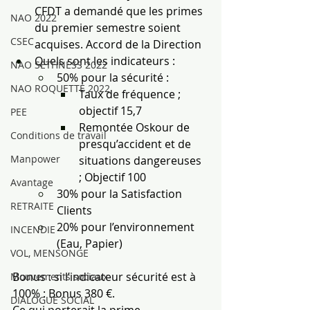
CFDT a demandé que les primes 
NAO 2022
du premier semestre soient 
CSEC
acquises. Accord de la Direction
Quels sont les indicateurs :
NAO SETHNESS 2022
50% pour la sécurité :
NAO ROQUETTE 2022
Taux de fréquence ; 
objectif 15,7
PEE
Remontée Oskour de 
Conditions de travail
presqu’accident et de 
Manpower
situations dangereuses 
; Objectif 100
Avantage
30% pour la Satisfaction 
RETRAITE
Clients
20% pour l’environnement 
INCENDIE
(Eau, Papier)
VOL, MENSONGE
Bonus : si l’indicateur sécurité est à 
Mouvements sociaux
100% : Bonus 380 €.
DIALOGUE SOCIAL
Ce qui porterait la prime 