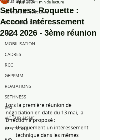
Tous les posts
14 juin 2024
1 min de lecture
Sethness-Roquette :
convention collective
Accord Intéressement
CUSTOMER CARE
2024 2026 - 3ème réunion
NAO
MOBILISATION
CADRES
RCC
GEPPMM
ROATATIONS
SETHNESS
Lors la première réunion de 
test
négociation en date du 13 mai, la 
VIC SUR AISNE
Direction a proposé :
Uniquement un intéressement 
ÉLECTIONS
technique dans les mêmes 
RPS