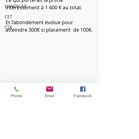
HANDICAP
intéressement à 1 400 € au total.
CET
Et l’abondement évolue pour 
CSE
atteindre 300€ si placement  de 100€.
Phone
Email
Facebook
Posts récents
Voir tout