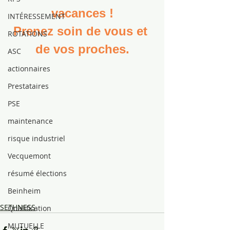
vacances !
INTÉRESSEMENT
Prenez soin de vous et 
ROTATIONS
de vos proches.
ASC
actionnaires
Prestataires
PSE
maintenance
risque industriel
Vecquemont
résumé élections
Beinheim
SETHNESS
Qualification
MUTUELLE