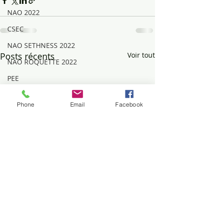
NAO 2022
CSEC
NAO SETHNESS 2022
Posts récents
Voir tout
NAO ROQUETTE 2022
PEE
Conditions de travail
Phone
Email
Facebook
Manpower
Avantage
RETRAITE
INCENDIE
VOL, MENSONGE
Mouvements sociaux
DIALOGUE SOCIAL