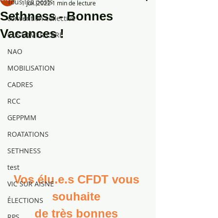
Tous les posts
1 juil. 2022
1 min de lecture
Sethness - Bonnes
convention collective
Vacances !
CUSTOMER CARE
NAO
MOBILISATION
CADRES
RCC
GEPPMM
ROATATIONS
SETHNESS
test
Vos élu.e.s CFDT vous 
VIC SUR AISNE
souhaite 
ÉLECTIONS
de très bonnes 
RPS