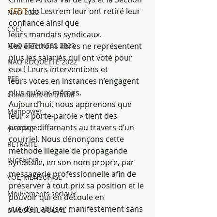
CFDT 
de Lestrem leur ont retiré leur 
NAO 2022
confiance ainsi que
CSEC
leurs mandats syndicaux.
NAO SETHNESS 2022
Ces électrons libres ne représentent 
plus les salariés qui ont voté pour 
NAO ROQUETTE 2022
eux ! Leurs interventions et
PEE
leurs votes en instances n’engagent 
plus qu’eux-mêmes.
Conditions de travail
Aujourd’hui, nous apprenons que 
Manpower
leur « porte-parole » tient des 
propos diffamants au travers d’un
Avantage
courriel. Nous dénonçons cette 
RETRAITE
méthode illégale de propagande 
INCENDIE
syndicale, en son nom propre, par
messagerie professionnelle afin de 
VOL, MENSONGE
préserver à tout prix sa position et le 
Mouvements sociaux
pouvoir qui en découle en
vue d’en abuser manifestement sans 
DIALOGUE SOCIAL