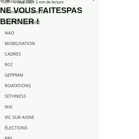
Tous les posts
6 sept. 2021
2 min de lecture
NE VOUS FAITESPAS
convention collective
BERNER !
CUSTOMER CARE
NAO
MOBILISATION
CADRES
RCC
GEPPMM
ROATATIONS
SETHNESS
test
VIC SUR AISNE
ÉLECTIONS
RPS