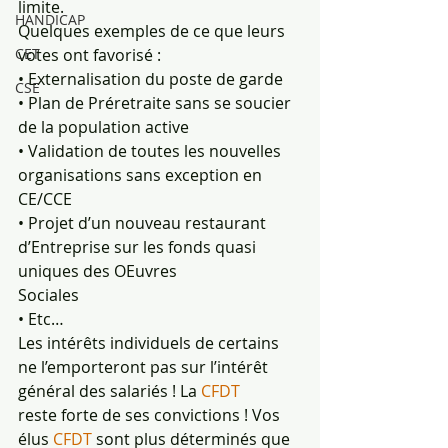
limite.
HANDICAP
Quelques exemples de ce que leurs 
CET
votes ont favorisé :
• Externalisation du poste de garde
CSE
• Plan de Préretraite sans se soucier 
de la population active
• Validation de toutes les nouvelles 
organisations sans exception en 
CE/CCE
• Projet d’un nouveau restaurant 
d’Entreprise sur les fonds quasi 
uniques des OEuvres
Sociales
• Etc…
Les intérêts individuels de certains 
ne l’emporteront pas sur l’intérêt 
général des salariés ! La 
CFDT
reste forte de ses convictions ! Vos 
élus 
CFDT 
sont plus déterminés que 