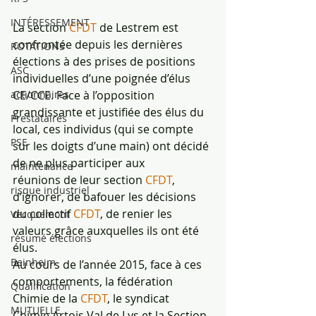
INTÉRESSEMENT
La section 
CFDT 
de Lestrem est 
confrontée depuis les dernières 
ROTATIONS
élections à des prises de positions
ASC
individuelles d’une poignée d’élus 
actionnaires
CE/CCE. Face à l’opposition 
grandissante et justifiée des élus du
Prestataires
local, ces individus (qui se compte 
PSE
sur les doigts d’une main) ont décidé 
de ne plus participer aux
maintenance
réunions de leur section 
CFDT
, 
risque industriel
d’ignorer, de bafouer les décisions 
du collectif 
CFDT
, de renier les
Vecquemont
valeurs grâce auxquelles ils ont été 
résumé élections
élus.
Beinheim
Au cours de l’année 2015, face à ces 
comportements, la fédération 
Qualification
Chimie de la 
CFDT
, le syndicat
MUTUELLE
Chimie Artois Val de Lys et la Section 