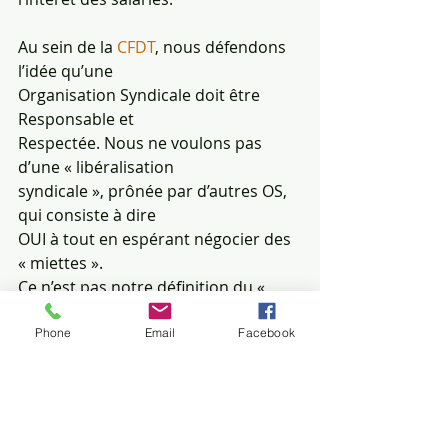
Au sein de la 
CFDT
, nous défendons 
l’idée qu’une
Organisation Syndicale doit être 
Responsable et
Respectée. Nous ne voulons pas 
d’une « libéralisation
syndicale », prônée par d’autres OS, 
qui consiste à dire
OUI à tout en espérant négocier des 
« miettes ».
Ce n’est pas notre définition du « 
Dialogue Social ».
La 
CFDT 
continuera à représenter 
Phone
Email
Facebook
une force de
Proposition et d’Opposition au sens 
noble du terme
quand cela sera nécessaire.