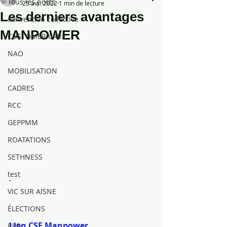
Tous les posts
25 avr. 2022
1 min de lecture
Les derniers avantages
convention collective
MANPOWER
CUSTOMER CARE
NAO
MOBILISATION
CADRES
RCC
GEPPMM
ROATATIONS
SETHNESS
test
VIC SUR AISNE
ÉLECTIONS
Lien CSE Manpower
RPS