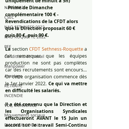
uniquement de minuit à 5h)
- 
Prime de Dimanche 
NAO 2022
complémentaire 100 € - 
CSEC
Revendications de la CFDT alors 
NAO SETHNESS 2022
que la Direction proposait 60 € 
puis 80 €, puis 90 €.
NAO ROQUETTE 2022
PEE
La 
section 
CFDT Sethness-Roquette
 a 
fait remarquer que les équipes 
Conditions de travail
production ne sont pas complètes 
Manpower
car des recrutements sont encours… 
Avantage
Or cette organisation commence dès 
le 1er Janvier 2022.
 Ce qui va mettre 
RETRAITE
en difficulté les salariés.
INCENDIE
Il a été convenu que la Direction et 
VOL, MENSONGE
les Organisations Syndicales 
Mouvements sociaux
effectueront AVANT le 15 Juin un 
accord sur le travail Semi-Continu 
DIALOGUE SOCIAL