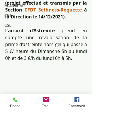
(projet effectué et transmis par la 
HANDICAP
Section 
CFDT Sethness-Roquette 
à 
CET
la Direction le 14/12/2021).
CSE
L’accord d’Astreinte 
prend en 
compte une revalorisation de la 
prime d’astreinte hors gel qui passe à 
5 €/ heure du Dimanche 5h au lundi 
0h et de 3 €/h du lundi 0h à 5h.
SETHNESS
Phone
Email
Facebook