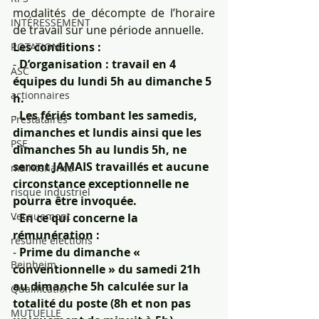
modalités de décompte de l’horaire 
INTÉRESSEMENT
de travail sur une période annuelle.
Les conditions :
ROTATIONS
- 
D’organisation : travail en 4 
ASC
équipes du lundi 5h au dimanche 5 
actionnaires
h.
- 
Les fériés tombant les samedis, 
Prestataires
dimanches et lundis ainsi que les 
PSE
dimanches 5h au lundis 5h, ne 
seront JAMAIS travaillés et aucune 
maintenance
circonstance exceptionnelle ne 
risque industriel
pourra être invoquée.
Vecquemont
- 
En ce qui concerne la 
rémunération :
résumé élections
- 
Prime du dimanche « 
Beinheim
conventionnelle » du samedi 21h 
au dimanche 5h calculée sur la 
Qualification
totalité du poste (8h et non pas 
MUTUELLE