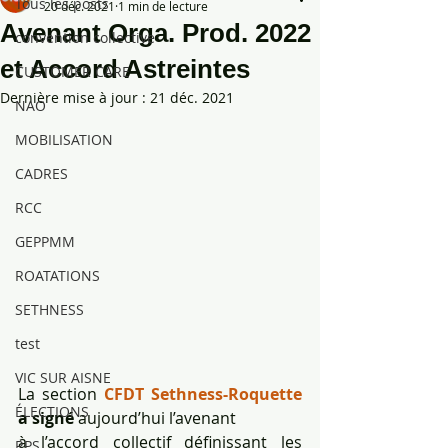
Tous les posts
20 déc. 2021
1 min de lecture
Avenant Orga. Prod. 2022
convention collective
et Accord Astreintes
CUSTOMER CARE
Dernière mise à jour :
21 déc. 2021
NAO
MOBILISATION
CADRES
RCC
GEPPMM
ROATATIONS
SETHNESS
test
VIC SUR AISNE
La section 
CFDT Sethness-Roquette
ÉLECTIONS
a signé 
aujourd’hui l’avenant 
à l’accord collectif définissant les 
RPS