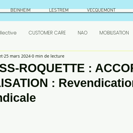
BEINHEIM
LESTREM
VECQUEMONT
lective
CUSTOMER CARE
NAO
MOBILISATION
et
25 mars 2024
0 min de lecture
SETHNESS
test
VIC SUR AISNE
ÉLECTIONS
SS-ROQUETTE : ACCO
SATION : Revendicatio
S
ASC
actionnaires
Prestataires
PSE
ndicale
emont
résumé élections
Beinheim
Qualificat
 SETHNESS 2022
NAO ROQUETTE 2022