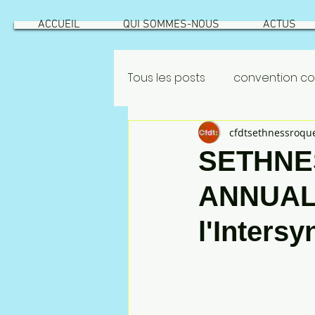
ACCUEIL
QUI SOMMES-NOUS
ACTUS
Tous les posts
convention col
cfdtsethnessroqu
GEPPMM
ROATATIONS
SETHNE
ANNUALI
INTÉRESSEMENT
ROTATION
l'Intersy
risque industriel
Vecqu
NAO 2022
CSEC
NAO