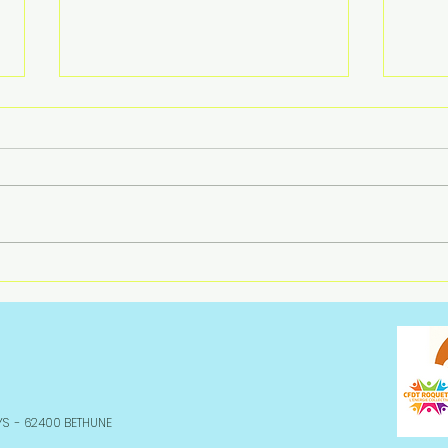
Sethness-Roquette - 1er
Seth
Mai : Fête du travail
Acc
LYS - 62400 BETHUNE