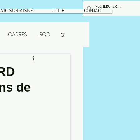
VIC SUR AISNE
UTILE
CONTACT
CADRES
RCC
RPS
RD
ns de
maintenance
ion
MUTUELLE