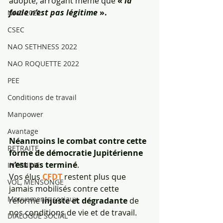
adopté, arrogant même que 
« 
la 
foule n’est pas légitime 
».
NAO 2022
CSEC
NAO SETHNESS 2022
NAO ROQUETTE 2022
PEE
Conditions de travail
Manpower
Avantage
Néanmoins le combat contre cette 
RETRAITE
forme de démocratie Jupitérienne 
n’est pas terminé
.
INCENDIE
Vos élus 
CFDT
 restent plus que 
VOL, MENSONGE
jamais mobilisés contre cette 
Mouvements sociaux
réforme 
injuste et dégradante 
de 
nos conditions de vie et de travail.
DIALOGUE SOCIAL