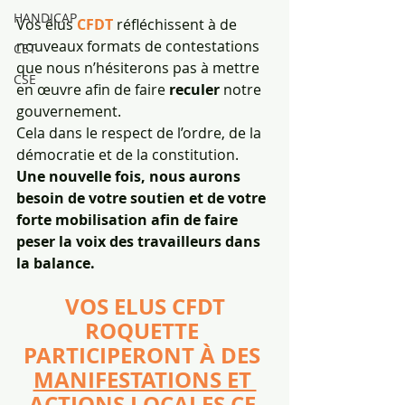
HANDICAP
Vos élus 
CFDT
 réfléchissent à de 
nouveaux formats de contestations 
CET
que nous n’hésiterons pas à mettre 
CSE
en œuvre afin de faire 
reculer 
notre 
gouvernement.
Cela dans le respect de l’ordre, de la 
démocratie et de la constitution.
Une nouvelle fois, nous aurons 
besoin de votre soutien et de votre 
forte mobilisation afin de faire 
peser la voix des travailleurs dans 
la balance.
 VOS ELUS CFDT 
ROQUETTE 
PARTICIPERONT À DES 
MANIFESTATIONS ET 
ACTIONS LOCALES
 CE 