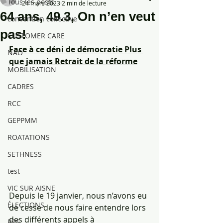
Tous les posts
24 mars 2023
2 min de lecture
64 ans, 49.3, On n’en veut
convention collective
pas!
CUSTOMER CARE
Face à ce déni de démocratie Plus 
NAO
que jamais Retrait de la réforme
MOBILISATION
CADRES
RCC
GEPPMM
ROATATIONS
SETHNESS
test
VIC SUR AISNE
Depuis le 19 janvier, nous n’avons eu 
ÉLECTIONS
de cesse de nous faire entendre lors 
des différents appels à 
RPS