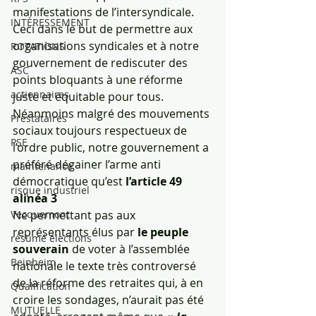
manifestations de l’intersyndicale.
INTÉRESSEMENT
Ceci dans le but de permettre aux 
organisations syndicales et à notre 
ROTATIONS
gouvernement de rediscuter des 
ASC
points bloquants à une réforme 
actionnaires
juste et équitable pour tous.
Néanmoins malgré des mouvements 
Prestataires
sociaux toujours respectueux de 
PSE
l’ordre public, notre gouvernement a 
préféré dégainer l’arme anti 
maintenance
démocratique qu’est 
l’article 49 
risque industriel
alinéa 3
Vecquemont
Ne permettant pas aux 
représentants élus par 
le peuple 
résumé élections
souverain 
de voter à l’assemblée 
Beinheim
nationale le texte très controversé 
de la réforme des retraites qui, à en 
Qualification
croire les sondages, n’aurait pas été 
MUTUELLE