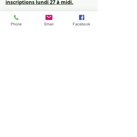
inscriptions lundi 27 à midi.
Phone
Email
Facebook
MOBILISATION
Mouvements sociaux
Posts récents
Voir tout