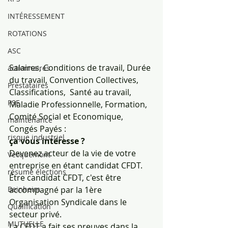
INTÉRESSEMENT
ROTATIONS
ASC
Salaires, Conditions de travail, Durée 
actionnaires
du travail, Convention Collectives, 
Prestataires
Classifications,  Santé au travail, 
PSE
Maladie Professionnelle, Formation, 
Comité Social et Economique, 
maintenance
Congés Payés :
risque industriel
ça vous intéresse ?
Devenez acteur de la vie de votre 
Vecquemont
entreprise en étant candidat CFDT.
résumé élections
Être candidat CFDT, c'est être 
accompagné par la 1ère 
Beinheim
Organisation Syndicale dans le 
Qualification
secteur privé.
MUTUELLE
La CFDT a fait ses preuves dans la 