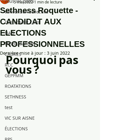
Tous les posts
5 mai 2022
1 min de lecture
Sethness Roquette -
convention collective
CANDIDAT AUX
CUSTOMER CARE
ELECTIONS
NAO
PROFESSIONNELLES
MOBILISATION
Dernière mise à jour :
3 juin 2022
CADRES
Pourquoi
pas
RCC
vous
?
GEPPMM
ROATATIONS
SETHNESS
test
VIC SUR AISNE
ÉLECTIONS
RPS