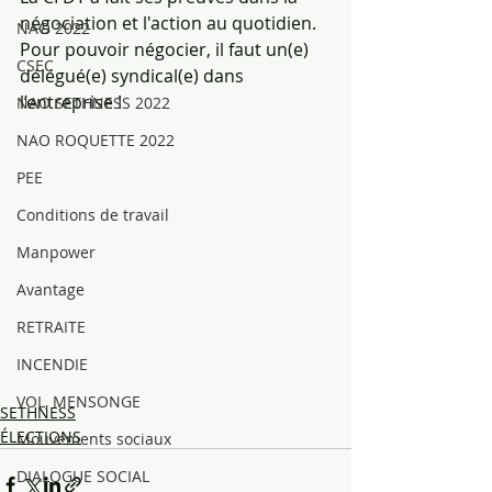
négociation et l'action au quotidien.
NAO 2022
Pour pouvoir négocier, il faut un(e) 
CSEC
délégué(e) syndical(e) dans 
l’entreprise !
NAO SETHNESS 2022
NAO ROQUETTE 2022
PEE
Conditions de travail
Manpower
Avantage
RETRAITE
INCENDIE
VOL, MENSONGE
SETHNESS
ÉLECTIONS
Mouvements sociaux
DIALOGUE SOCIAL