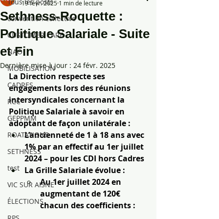
Tous les posts
19 févr. 2025
1 min de lecture
Sethness-Roquette :
convention collective
Politique Salariale - Suite
CUSTOMER CARE
et Fin
NAO
Dernière mise à jour :
24 févr. 2025
MOBILISATION
La Direction respecte ses 
CADRES
engagements lors des réunions 
intersyndicales concernant la 
RCC
Politique Salariale à savoir en 
GEPPMM
adoptant de façon unilatérale :
L’ancienneté de 1 à 18 ans avec 
ROATATIONS
1% par an effectif au 1er juillet 
SETHNESS
2024 – pour les CDI hors Cadres
test
La Grille Salariale évolue :
Au 1er juillet 2024 en 
VIC SUR AISNE
augmentant de 120€ 
ÉLECTIONS
chacun des coefficients :
RPS