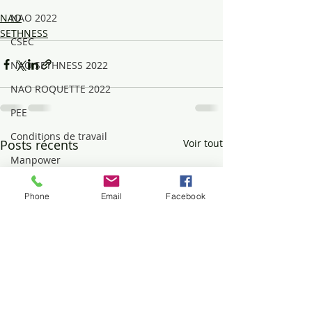
NAO 2022
NAO
SETHNESS
CSEC
NAO SETHNESS 2022
NAO ROQUETTE 2022
PEE
Conditions de travail
Posts récents
Voir tout
Manpower
Avantage
Phone
Email
Facebook
RETRAITE
INCENDIE
VOL, MENSONGE
Mouvements sociaux
DIALOGUE SOCIAL