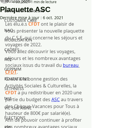
Tous les posts
4 oct. 2021
1 min de lecture
Plaquette ASC
convention collective
Dernière mise à jour :
6 oct. 2021
CUSTOMER CARE
Les élu.e.s 
CFDT
 ont le plaisir de 
NAO
vous présenter la nouvelle plaquette 
du C.S.E, qui concerne les séjours et 
MOBILISATION
voyages de 2022.
CADRES
Vous allez découvrir les voyages, 
séjours et les nombreux avantages 
RCC
sociaux issus du travail du
bureau
GEPPMM
CFDT
.
Grace à la bonne gestion des 
ROATATIONS
Activités Sociales & Culturelles, la 
SETHNESS
CFDT
 a pu redistribuer en 2020 une 
test
partie du budget des 
ASC
 au travers 
des Chèque-Vacances pour Tous à 
VIC SUR AISNE
hauteur de 800€ par salarié(e).
ÉLECTIONS
Afin de pouvoir continuer à profiter 
des nombreux avantages sociaux 
RPS