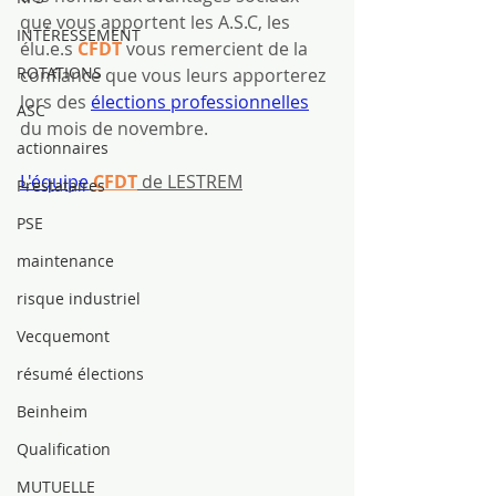
que vous apportent les A.S.C, les 
INTÉRESSEMENT
élu.e.s 
CFDT
 vous remercient de la 
ROTATIONS
confiance que vous leurs apporterez 
lors des 
élections professionnelles
ASC
du mois de novembre.
actionnaires
L'équipe
CFDT
 de LESTREM
Prestataires
PSE
maintenance
risque industriel
Vecquemont
résumé élections
Beinheim
Qualification
MUTUELLE