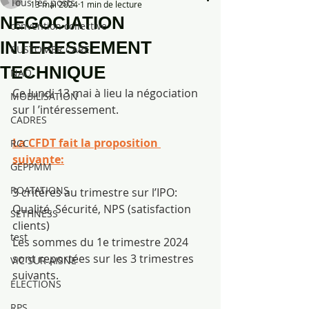
Tous les posts
13 mai 2024
1 min de lecture
NEGOCIATION
convention collective
INTERESSEMENT
CUSTOMER CARE
TECHNIQUE
NAO
Ce lundi 13 mai à lieu la négociation 
MOBILISATION
sur l ’intéressement.
CADRES
La CFDT fait la proposition 
RCC
suivante:
GEPPMM
ROATATIONS
3 critères au trimestre sur l’IPO: 
Qualité, Sécurité, NPS (satisfaction 
SETHNESS
clients)
test
Les sommes du 1e trimestre 2024 
sont reportées sur les 3 trimestres 
VIC SUR AISNE
suivants.
ÉLECTIONS
RPS