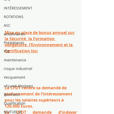
INTÉRESSEMENT
ROTATIONS
ASC
Mise en place de bonus annuel sur 
actionnaires
la Sécurité, la Formation 
Prestataires
obligatoire, l’Environnement et la 
Certification Iso:
PSE
maintenance
risque industriel
Vecquemont
résumé élections
La CFDT réitère sa demande de 
plafonnement de l’intéressement 
Beinheim
pour les salaires supérieurs à 
Qualification
120.000 Euros.
MUTUELLE
La CFDT demande d’indexer 