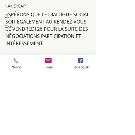
HANDICAP
ESPÉRONS QUE LE DIALOGUE SOCIAL 
CET
SOIT ÉGALEMENT AU RENDEZ-VOUS 
CSE
CE VENDREDI 26 POUR LA SUITE DES 
NÉGOCIATIONS PARTICIPATION ET 
INTÉRESSEMENT. 
Phone
Email
Facebook
Posts récents
Voir tout