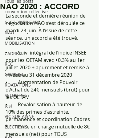
Tous les posts
NAO 2020 : ACCORD
convention collective
La seconde et dernière réunion de 
CUSTOMER CARE
négociation NAO s’est déroulée ce 
mardi 23 juin. À l’issue de cette 
NAO
séance, un accord a été trouvé.
MOBILISATION
•	Suivi intégral de l’indice INSEE 
CADRES
pour les OETAM avec +0,3% au 1er 
RCC
juillet 2020 + apurement et remise à 
GEPPMM
niveau au 31 décembre 2020
•	Augmentation de Pouvoir 
ROATATIONS
d’Achat de 24€ mensuels (brut) pour 
SETHNESS
les OETAM
•	Revalorisation à hauteur de 
test
10% des primes d’astreinte, 
VIC SUR AISNE
permanence et coordination Cadres
•	Prise en charge mutuelle de 8€ 
ÉLECTIONS
mensuels (net) pour TOUS
RPS