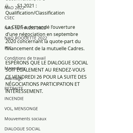
ü	S1 2021 : 
NAO 2022
Qualification/Classification
CSEC
La CFDT a demandé l’ouverture 
NAO SETHNESS 2022
d’une négociation en septembre 
NAO ROQUETTE 2022
2020 concernant la quote-part du 
PEE
financement de la mutuelle Cadres.
Conditions de travail
ESPÉRONS QUE LE DIALOGUE SOCIAL 
Manpower
SOIT ÉGALEMENT AU RENDEZ-VOUS 
CE VENDREDI 26 POUR LA SUITE DES 
Avantage
NÉGOCIATIONS PARTICIPATION ET 
RETRAITE
INTÉRESSEMENT. 
INCENDIE
VOL, MENSONGE
Mouvements sociaux
DIALOGUE SOCIAL