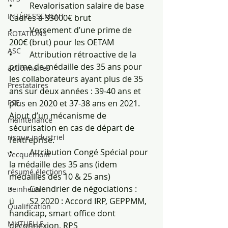
•	Revalorisation salaire de base 
INTÉRESSEMENT
Cadres à 33000€ brut
•	Versement d’une prime de 
ROTATIONS
200€ (brut) pour les OETAM
ASC
•	Attribution rétroactive de la 
prime de médaille des 35 ans pour 
actionnaires
les collaborateurs ayant plus de 35 
Prestataires
ans sur deux années : 39-40 ans et 
PSE
plus en 2020 et 37-38 ans en 2021. 
Ajout d’un mécanisme de 
maintenance
sécurisation en cas de départ de 
risque industriel
l’entreprise.
•	Attribution Congé Spécial pour 
Vecquemont
la médaille des 35 ans (idem 
résumé élections
médailles des 10 & 25 ans)
•	Calendrier de négociations :
Beinheim
ü	S2 2020 : Accord IRP, GEPPMM, 
Qualification
handicap, smart office dont 
MUTUELLE
déconnexion, RPS