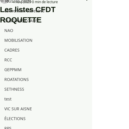
Tous les posts
4 nov. 2025
0 min de lecture
Les listes CFDT
convention collective
ROQUETTE
CUSTOMER CARE
NAO
MOBILISATION
CADRES
RCC
GEPPMM
ROATATIONS
SETHNESS
test
VIC SUR AISNE
ÉLECTIONS
RPS