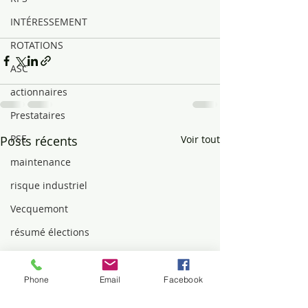
INTÉRESSEMENT
ROTATIONS
ASC
actionnaires
Prestataires
PSE
Posts récents
Voir tout
maintenance
risque industriel
Vecquemont
résumé élections
Beinheim
Qualification
Phone
Email
Facebook
MUTUELLE