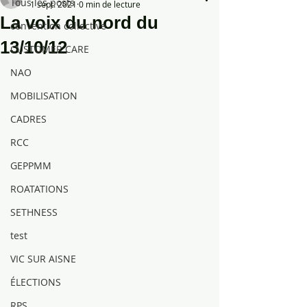
Tous les posts
1 sept. 2021
0 min de lecture
La voix du nord du
convention collective
13/10/12
CUSTOMER CARE
NAO
MOBILISATION
CADRES
RCC
GEPPMM
ROATATIONS
SETHNESS
test
VIC SUR AISNE
ÉLECTIONS
RPS