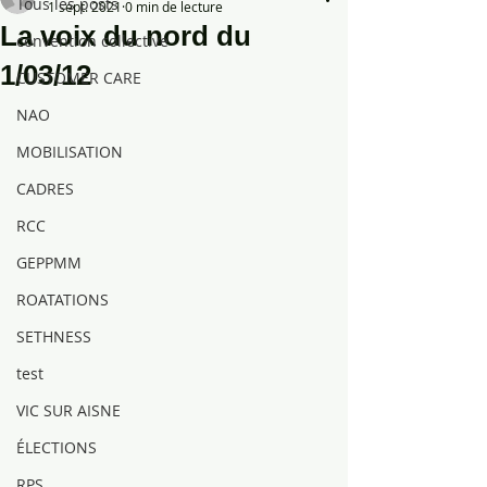
Tous les posts
1 sept. 2021
0 min de lecture
La voix du nord du
convention collective
1/03/12
CUSTOMER CARE
NAO
MOBILISATION
CADRES
RCC
GEPPMM
ROATATIONS
SETHNESS
test
VIC SUR AISNE
ÉLECTIONS
RPS