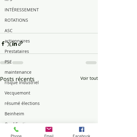
INTÉRESSEMENT
ROTATIONS
ASC
actionnaires
Prestataires
PSE
maintenance
Posts récents
Voir tout
risque industriel
Vecquemont
résumé élections
Beinheim
Qualification
MUTUELLE
Phone
Email
Facebook