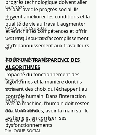
progrès technologique doivent aller 
NAO 2022
de pair avec le progrès social. Ils 
doivent améliorer les conditions et la 
CSEC
qualité́ de vie au travail, augmenter 
NAO SETHNESS 2022
et enrichir les compétences et offrir 
un travail source d’accomplissement 
NAO ROQUETTE 2022
et d’épanouissement aux travailleurs
PEE
Conditions de travail
POUR UNE TRANSPARENCE DES 
ALGORITHMES
Manpower
L’opacité́ du fonctionnement des 
Avantage
algorithmes et la manière dont ils 
opèrent des choix qui échappent au 
RETRAITE
contrôle humain. Dans l’interaction 
INCENDIE
avec la machine, l’humain doit rester 
aux commandes, avoir la main sur le 
VOL, MENSONGE
système et en corriger  ses 
Mouvements sociaux
dysfonctionnements
DIALOGUE SOCIAL