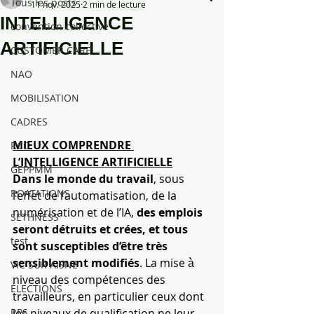
Tous les posts
11 nov. 2025
2 min de lecture
INTELLIGENCE
convention collective
ARTIFICIELLE
CUSTOMER CARE
NAO
MOBILISATION
CADRES
MIEUX COMPRENDRE 
RCC
L’INTELLIGENCE ARTIFICIELLE
GEPPMM
Dans le monde du travail
, sous 
ROATATIONS
l’effet de l’automatisation, de la 
numérisation et de l’IA, 
des emplois 
SETHNESS
seront détruits et crées, et tous 
test
sont susceptibles d’être très 
sensiblement modifiés
. La mise à̀ 
VIC SUR AISNE
niveau des compétences des 
ÉLECTIONS
travailleurs, en particulier ceux dont 
les niveaux de qualification ne leur 
RPS