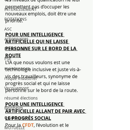
permettent pas d’occuper les 
INTÉRESSEMENT
nouveaux emplois, doit être une 
ROTATIONS
priorité́.
ASC
POUR UNE INTELLIGENCE 
actionnaires
ARTIFICIELLE QUI NE LAISSE 
PERSONNE SUR LE BORD DE LA 
Prestataires
ROUTE
PSE
L’IA que nous voulons est une 
maintenance
technologie inclusive et juste vis-à-
vis des travailleurs, synonyme de 
risque industriel
progrès social et qui ne laisse 
Vecquemont
personne sur le bord de la route.
résumé élections
POUR UNE INTELLIGENCE 
Beinheim
ARTIFICIELLE ALLANT DE PAIR AVEC 
LE PROGRÈS SOCIAL
Qualification
Pour la 
CFDT
, l’évolution et le 
MUTUELLE