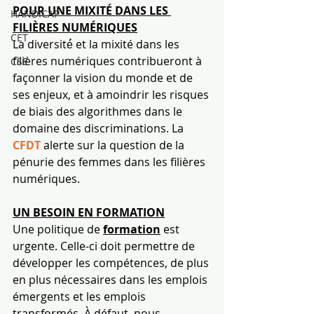
POUR UNE MIXITÉ DANS LES 
HANDICAP
FILIÈRES NUMÉRIQUES
CET
La diversité́ et la mixité dans les 
filières numériques contribueront à 
CSE
façonner la vision du monde et de 
ses enjeux, et à amoindrir les risques 
de biais des algorithmes dans le 
domaine des discriminations. La 
CFDT
 alerte sur la question de la 
pénurie des femmes dans les filières 
numériques.
UN BESOIN EN FORMATION
Une politique de 
formation
 est 
urgente. Celle-ci doit permettre de 
développer les compétences, de plus 
en plus nécessaires dans les emplois 
émergents et les emplois 
transformés. À défaut, nous 