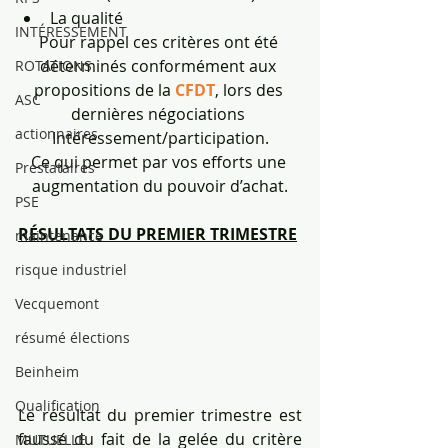
La qualité
INTÉRESSEMENT
Pour rappel ces critères ont été 
déterminés conformément aux 
ROTATIONS
propositions de la 
CFDT
, lors des 
ASC
dernières négociations 
actionnaires
Intéressement/participation.
Ce qui permet par vos efforts une 
Prestataires
augmentation du pouvoir d’achat.
PSE
RÉSULTATS DU PREMIER TRIMESTRE
maintenance
risque industriel
Vecquemont
résumé élections
Beinheim
Qualification
Le résultat du premier trimestre est 
faussé du fait de la gelée du critère 
MUTUELLE