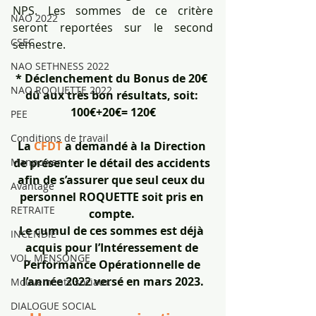
NPS. Les sommes de ce critère 
NAO 2022
seront reportées sur le second 
CSEC
semestre. 
NAO SETHNESS 2022
* Déclenchement du Bonus de 20€ 
NAO ROQUETTE 2022
dû aux très bon résultats, soit: 
100€+20€= 120€
PEE
Conditions de travail
La 
CFDT
 a demandé à la Direction 
Manpower
de présenter le détail des accidents 
afin de s’assurer que seul ceux du 
Avantage
personnel ROQUETTE soit pris en 
RETRAITE
compte. 
Le cumul de ces sommes est déjà 
INCENDIE
acquis pour l’Intéressement de 
VOL, MENSONGE
Performance Opérationnelle de 
l’année 2022 versé en mars 2023.
Mouvements sociaux
DIALOGUE SOCIAL