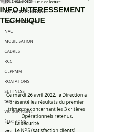
Tous les posts
28 avr. 2022
1 min de lecture
INFO INTERESSEMENT
convention collective
TECHNIQUE
CUSTOMER CARE
NAO
MOBILISATION
CADRES
RCC
GEPPMM
ROATATIONS
SETHNESS
Ce mardi 26 avril 2022, la Direction a 
test
présenté les résultats du premier 
trimestre concernant les 3 critères 
VIC SUR AISNE
Opérationnels retenus.
ÉLECTIONS
La sécurité
Le NPS (satisfaction clients)
RPS