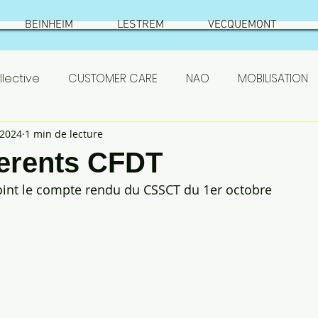
BEINHEIM
LESTREM
VECQUEMONT
lective
CUSTOMER CARE
NAO
MOBILISATION
 2024
1 min de lecture
SETHNESS
test
VIC SUR AISNE
ÉLECTIONS
herents CFDT
oint le compte rendu du CSSCT du 1er octobre
S
ASC
actionnaires
Prestataires
PSE
emont
résumé élections
Beinheim
Qualificat
 SETHNESS 2022
NAO ROQUETTE 2022