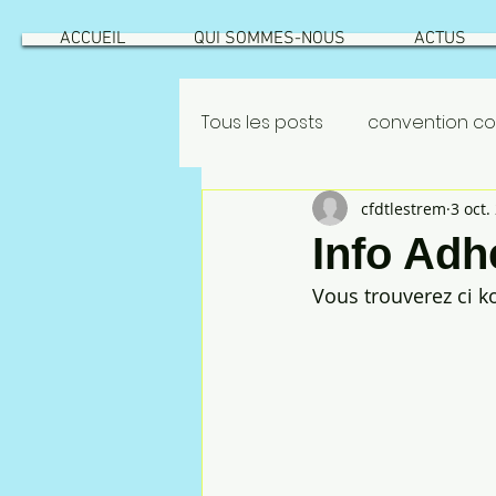
ACCUEIL
QUI SOMMES-NOUS
ACTUS
Tous les posts
convention col
cfdtlestrem
3 oct.
GEPPMM
ROATATIONS
Info Ad
Vous trouverez ci k
INTÉRESSEMENT
ROTATION
risque industriel
Vecqu
NAO 2022
CSEC
NAO