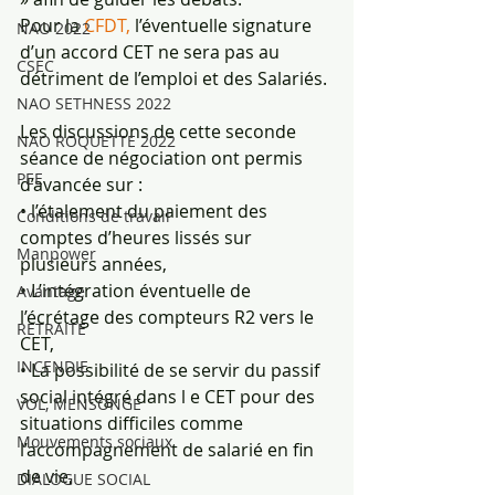
Pour la 
CFDT, 
l’éventuelle signature 
NAO 2022
d’un accord CET ne sera pas au 
CSEC
détriment de l’emploi et des Salariés.
NAO SETHNESS 2022
Les discussions de cette seconde 
NAO ROQUETTE 2022
séance de négociation ont permis 
PEE
d’avancée sur :
• l’étalement du paiement des 
Conditions de travail
comptes d’heures lissés sur 
Manpower
plusieurs années,
• L’intégration éventuelle de 
Avantage
l’écrétage des compteurs R2 vers le 
RETRAITE
CET,
INCENDIE
• La possibilité de se servir du passif 
social intégré dans l e CET pour des 
VOL, MENSONGE
situations difficiles comme
Mouvements sociaux
l’accompagnement de salarié en fin 
de vie,
DIALOGUE SOCIAL