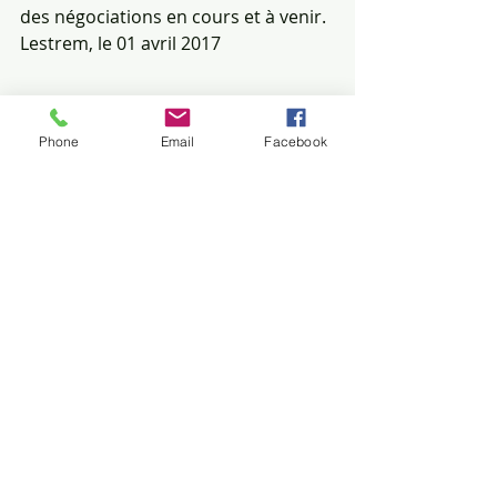
des négociations en cours et à venir.
Lestrem, le 01 avril 2017
CET pdf
.pdf
Phone
Email
Facebook
Télécharger PDF • 829KB
Posts récents
Voir tout