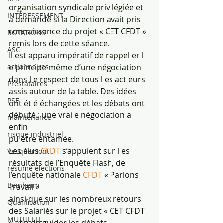
organisation syndicale privilégiée et 
INTÉRESSEMENT
a demandé si la Direction avait pris
connaissance du projet « CET CFDT » 
ROTATIONS
remis lors de cette séance.
ASC
Il est apparu impératif de rappel er l 
e principe même d’une négociation 
actionnaires
dans l e respect de tous l es act eurs
Prestataires
assis autour de la table. Des idées 
PSE
ont ét é échangées et les débats ont 
débuté : une vrai e négociation a 
maintenance
enfin
risque industriel
pu être entamée.
Les élus 
CFDT 
s’appuient sur l es 
Vecquemont
résultats de l’Enquête Flash, de 
résumé élections
l’enquête nationale 
CFDT 
« Parlons 
Beinheim
Travail »
ainsi que sur les nombreux retours 
Qualification
des Salariés sur le projet « CET CFDT 
MUTUELLE
» afin de guider les débats.