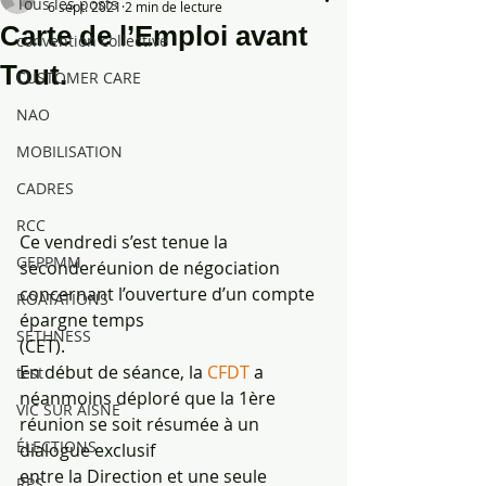
Tous les posts
6 sept. 2021
2 min de lecture
Carte de l’Emploi avant
convention collective
Tout.
CUSTOMER CARE
NAO
MOBILISATION
CADRES
RCC
Ce vendredi s’est tenue la 
GEPPMM
seconderéunion de négociation 
concernant l’ouverture d’un compte 
ROATATIONS
épargne temps
SETHNESS
(CET).
En début de séance, la 
CFDT 
a 
test
néanmoins déploré que la 1ère 
VIC SUR AISNE
réunion se soit résumée à un 
ÉLECTIONS
dialogue exclusif
entre la Direction et une seule 
RPS