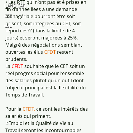
• Les RTT qui n’ont pas ét é prises en 
HANDICAP
fin d’année liées à une demande 
managériale pourront être soit
CET
prisent, soit intégrées au CET, soit 
CSE
reportées?? (dans la limite de 4 
jours) et seront majorées à 25%.
Malgré des négociations semblant 
ouvertes les élus 
CFDT 
restent 
prudents.
La 
CFDT 
souhaite que le CET soit un 
réel progrès social pour l’ensemble 
des salariés plutôt qu’un outil dont
l’objectif principal est la flexibilité du 
Temps de Travail.
Pour la 
CFDT, 
ce sont les intérêts des 
salariés qui priment.
L’Emploi et la Qualité de Vie au 
Travail seront les incontournables