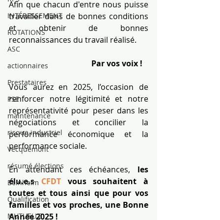
Afin que chacun d'entre nous puisse 
travailler dans de bonnes conditions 
INTÉRESSEMENT
et obtenir de bonnes 
ROTATIONS
reconnaissances du travail réalisé.
ASC
 Par vos voix !
actionnaires
Prestataires
Vous aurez en 2025, l’occasion de 
renforcer notre légitimité et notre 
PSE
représentativité pour peser dans les 
maintenance
négociations et concilier la 
risque industriel
performance économique et la 
performance sociale.
Vecquemont
résumé élections
En attendant ces échéances, 
les 
élu.e.s 
CFDT 
vous souhaitent à 
Beinheim
toutes et tous ainsi que pour vos 
Qualification
familles et vos proches, une Bonne 
Année 2025 !
MUTUELLE