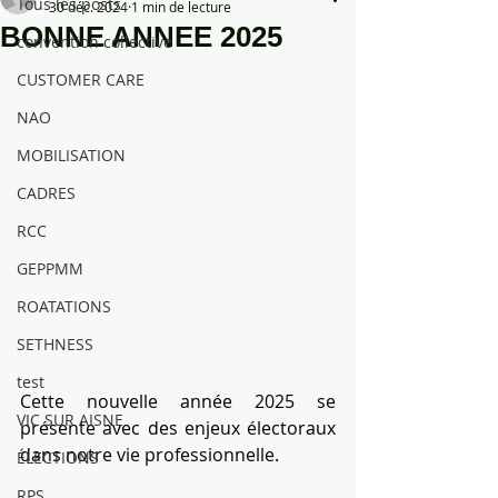
Tous les posts
30 déc. 2024
1 min de lecture
BONNE ANNEE 2025
convention collective
CUSTOMER CARE
NAO
MOBILISATION
CADRES
RCC
GEPPMM
ROATATIONS
SETHNESS
test
Cette nouvelle année 2025 se 
VIC SUR AISNE
présente avec des enjeux électoraux 
dans notre vie professionnelle.
ÉLECTIONS
RPS