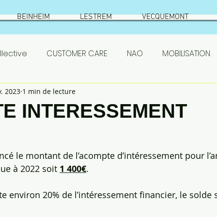
BEINHEIM
LESTREM
VECQUEMONT
lective
CUSTOMER CARE
NAO
MOBILISATION
v. 2023
1 min de lecture
SETHNESS
test
VIC SUR AISNE
ÉLECTIONS
E INTERESSEMENT
S
ASC
actionnaires
Prestataires
PSE
ncé le montant de l’acompte d’intéressement pour l’a
que à 2022 soit 
1 400€
. 
emont
résumé élections
Beinheim
Qualificat
e environ 20% de l’intéressement financier, le solde s
 SETHNESS 2022
NAO ROQUETTE 2022