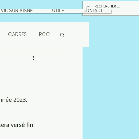
VIC SUR AISNE
UTILE
CONTACT
CADRES
RCC
RPS
maintenance
nnée 2023. 
ion
MUTUELLE
era versé fin 