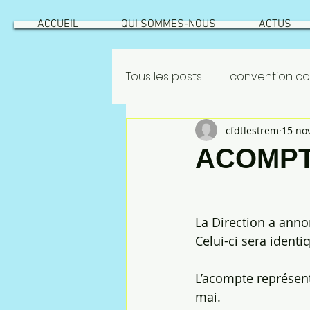
ACCUEIL
QUI SOMMES-NOUS
ACTUS
Tous les posts
convention col
cfdtlestrem
15 no
GEPPMM
ROATATIONS
ACOMPT
INTÉRESSEMENT
ROTATION
La Direction a anno
Celui-ci sera identi
risque industriel
Vecqu
L’acompte représent
mai.
NAO 2022
CSEC
NAO