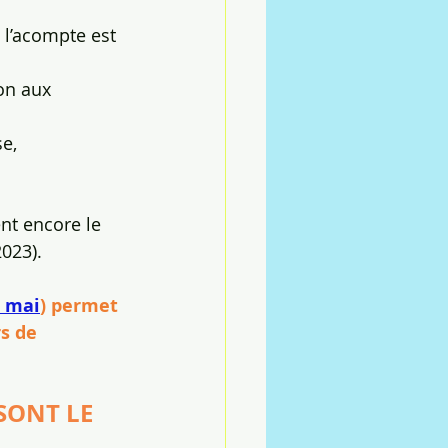
 l’acompte est 
on aux 
e,
nt encore le 
023). 
5 mai
) permet 
s de 
SONT LE 
 