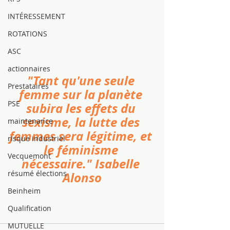
INTÉRESSEMENT
ROTATIONS
ASC
actionnaires
"Tant qu'une seule 
Prestataires
femme sur la planète 
PSE
subira les effets du 
sexisme, la lutte des 
maintenance
femmes sera légitime, et 
risque industriel
le féminisme 
Vecquemont
nécessaire." Isabelle 
résumé élections
Alonso
Beinheim
Qualification
MUTUELLE