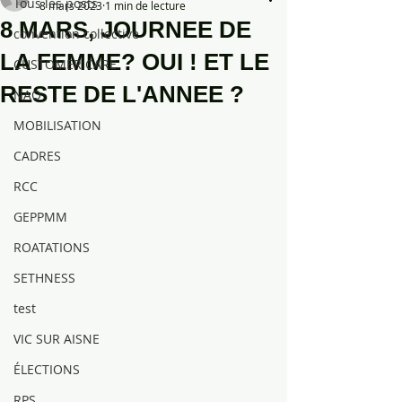
Tous les posts
8 mars 2023
1 min de lecture
8 MARS, JOURNEE DE
convention collective
LA FEMME? OUI ! ET LE
CUSTOMER CARE
RESTE DE L'ANNEE ?
NAO
MOBILISATION
CADRES
RCC
GEPPMM
ROATATIONS
SETHNESS
test
VIC SUR AISNE
ÉLECTIONS
RPS