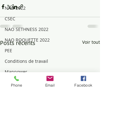
NAO 2022
CSEC
NAO SETHNESS 2022
NAO ROQUETTE 2022
Posts récents
Voir tout
PEE
Conditions de travail
Manpower
Avantage
Phone
Email
Facebook
RETRAITE
INCENDIE
VOL, MENSONGE
Mouvements sociaux
DIALOGUE SOCIAL