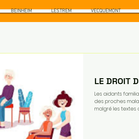
BEINHEIM
LESTREM
VECQUEMONT
LE DROIT 
Les aidants famili
des proches malad
malgré les textes qu