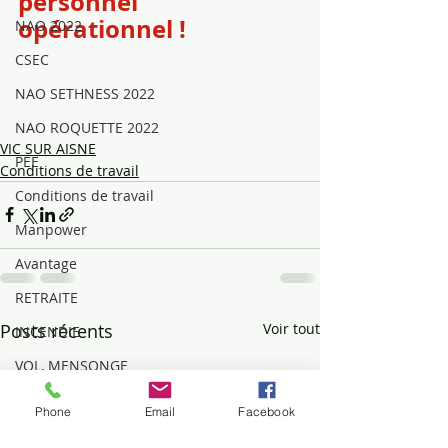
personnel 
opérationnel !
NAO 2022
CSEC
NAO SETHNESS 2022
NAO ROQUETTE 2022
VIC SUR AISNE
PEE
Conditions de travail
Conditions de travail
Manpower
Avantage
RETRAITE
Posts récents
Voir tout
INCENDIE
VOL, MENSONGE
Mouvements sociaux
Phone
Email
Facebook
DIALOGUE SOCIAL