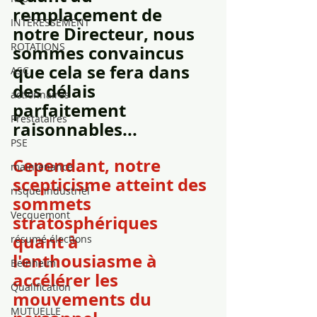
remplacement de 
INTÉRESSEMENT
notre Directeur, nous 
ROTATIONS
sommes convaincus 
que cela se fera dans 
ASC
des délais 
actionnaires
parfaitement 
Prestataires
raisonnables...
PSE
Cependant, notre 
maintenance
scepticisme atteint des 
risque industriel
sommets 
Vecquemont
stratosphériques 
quant à 
résumé élections
l'enthousiasme à 
Beinheim
accélérer les 
Qualification
mouvements du 
MUTUELLE