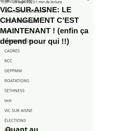
Tous les posts
26 sept. 2023
1 min de lecture
VIC-SUR-AISNE: LE
convention collective
CHANGEMENT C’EST
CUSTOMER CARE
MAINTENANT ! (enfin ça
NAO
dépend pour qui !!)
MOBILISATION
CADRES
RCC
GEPPMM
ROATATIONS
SETHNESS
test
VIC SUR AISNE
ÉLECTIONS
Quant au 
RPS