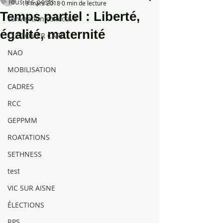
Tous les posts
19 mars 2018
0 min de lecture
Temps partiel : Liberté,
convention collective
égalité, maternité
CUSTOMER CARE
NAO
MOBILISATION
CADRES
RCC
GEPPMM
ROATATIONS
SETHNESS
test
VIC SUR AISNE
ÉLECTIONS
RPS