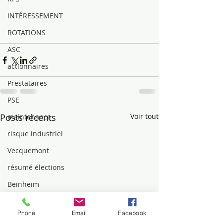
INTÉRESSEMENT
ROTATIONS
ASC
actionnaires
Prestataires
PSE
Posts récents
Voir tout
maintenance
risque industriel
Vecquemont
résumé élections
Beinheim
Qualification
Phone
Email
Facebook
MUTUELLE