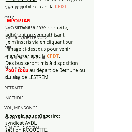
je me mobilise avec la 
CFDT
.
NAO 2022
CSEC
IMPORTANT
Je suis salarié chez roquette, 
NAO SETHNESS 2022
adhérent ou sympathisant. 
NAO ROQUETTE 2022
 je m’inscris via en cliquant sur 
PEE
l'image ci-dessous pour venir 
manifester avec la 
CFDT
.
Conditions de travail
Des bus seront mis à disposition 
Manpower
Pour tous 
au départ de Bethune ou 
du site de LESTREM.
Avantage
RETRAITE
INCENDIE
VOL, MENSONGE
A savoir pour s’inscrire
: 
Mouvements sociaux
syndicat AVDL, 
DIALOGUE SOCIAL
section ROQUETTE,