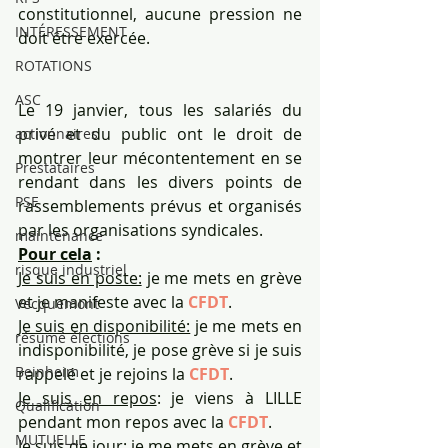
constitutionnel, aucune pression ne 
INTÉRESSEMENT
doit être exercée.
ROTATIONS
ASC
Le 19 janvier, tous les salariés du 
privé et du public ont le droit de 
actionnaires
montrer leur mécontentement en se 
Prestataires
rendant dans les divers points de 
PSE
rassemblements prévus et organisés 
par les organisations syndicales. 
maintenance
Pour cela
 :
risque industriel
Je suis en poste:
 je me mets en grève 
et je manifeste avec la 
CFDT
.
Vecquemont
Je suis en disponibilité:
 je me mets en 
résumé élections
indisponibilité, je pose grève si je suis 
Beinheim
rappelé et je rejoins la 
CFDT
. 
Je suis en repos
: je viens à LILLE 
Qualification
pendant mon repos avec la 
CFDT
.
MUTUELLE
Je suis de jour:
 je me mets en grève et 