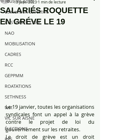
Tous les posts
13 janv. 2023
1 min de lecture
SALARIÉS ROQUETTE
convention collective
EN GRÉVE LE 19
CUSTOMER CARE
NAO
MOBILISATION
CADRES
RCC
GEPPMM
ROATATIONS
SETHNESS
Le 19 janvier, toutes les organisations 
test
syndicales font un appel à la grève 
VIC SUR AISNE
contre le projet de loi du 
ÉLECTIONS
gouvernement sur les retraites. 
Le droit de grève est un droit 
RPS