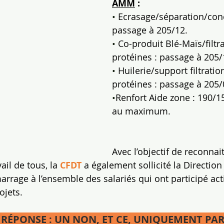
AMM
 :
• 
Ecrasage/séparation/conc
passage à 205/12.
• 
Co-produit Blé-Maïs/filtr
protéines : passage à 205/
• 
Huilerie/support filtrati
protéines : passage à 205/
•
Renfort Aide zone : 190/1
au maximum.
Avec l’objectif de reconnait
il de tous, la 
CFDT
 a également sollicité la Direction 
rrage à l’ensemble des salariés qui ont participé ac
ojets.
RÉPONSE : UN NON, ET CE, UNIQUEMENT PAR