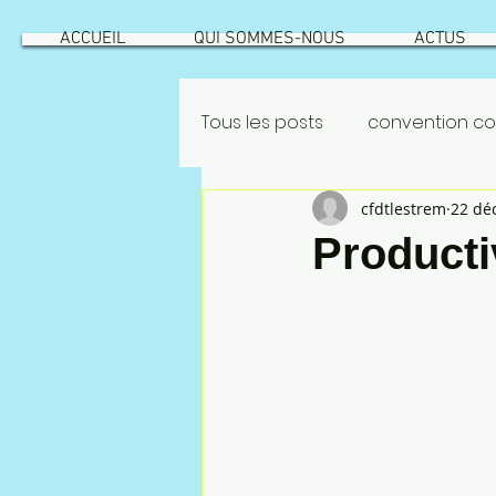
ACCUEIL
QUI SOMMES-NOUS
ACTUS
Tous les posts
convention col
cfdtlestrem
22 dé
GEPPMM
ROATATIONS
Productiv
INTÉRESSEMENT
ROTATION
risque industriel
Vecqu
NAO 2022
CSEC
NAO