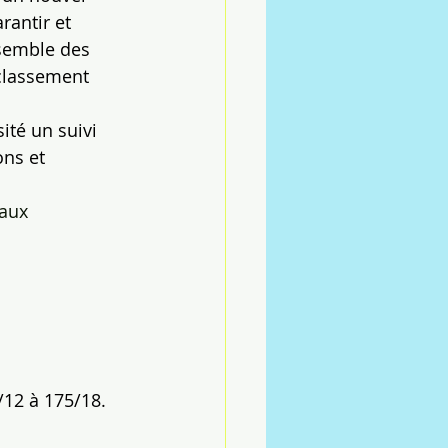
rantir et 
nsemble des 
eclassement 
ité un suivi 
ons et 
aux 
12 à 175/18.