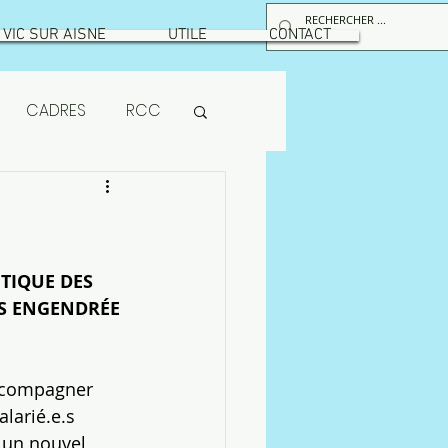
VIC SUR AISNE
UTILE
CONTACT
CADRES
RCC
RPS
maintenance
ITIQUE DES 
S ENGENDRÉE 
ion
MUTUELLE
accompagner 
larié.e.s 
 un nouvel 