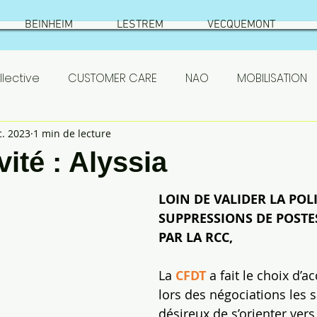
BEINHEIM
LESTREM
VECQUEMONT
lective
CUSTOMER CARE
NAO
MOBILISATION
c. 2023
1 min de lecture
SETHNESS
test
VIC SUR AISNE
ÉLECTIONS
ité : Alyssia
S
ASC
actionnaires
Prestataires
PSE
LOIN DE VALIDER LA POL
SUPPRESSIONS DE POSTE
PAR LA RCC,
emont
résumé élections
Beinheim
Qualificat
La 
CFDT
 a fait le choix d’
lors des négociations les sa
 SETHNESS 2022
NAO ROQUETTE 2022
désireux de s’orienter vers