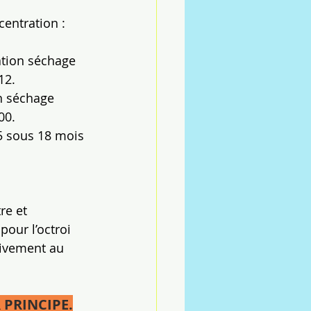
entration : 
ation séchage 
12.
on séchage 
00.
5 sous 18 mois 
re et 
pour l’octroi 
tivement au 
 PRINCIPE.