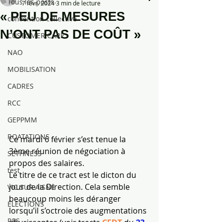
Tous les posts
7 févr. 2024
3 min de lecture
« PEU DE MESURES
convention collective
N’ONT PAS DE COÛT »
CUSTOMER CARE
NAO
MOBILISATION
CADRES
RCC
GEPPMM
ROATATIONS
Ce mardi 6 février s’est tenue la 
3ème réunion de négociation à 
SETHNESS
propos des salaires.
test
Le titre de ce tract est le dicton du 
jour de la Direction. Cela semble 
VIC SUR AISNE
beaucoup moins les déranger 
ÉLECTIONS
lorsqu’il s’octroie des augmentations 
RPS