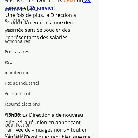
ahurissantes (voir tracts 
CFDT
 du
 23 
janvier
 et 
25 janvier
).
INTÉRESSEMENT
Une fois de plus, la Direction a 
ROTATIONS
écourté la réunion à une demi-
journée sans se soucier des 
ASC
représentants des salariés.
actionnaires
Prestataires
PSE
maintenance
risque industriel
Vecquemont
résumé élections
13h30
: La Direction a de nouveau 
Beinheim
débuté la réunion en annonçant 
Qualification
l’arrivée de « nuages noirs » tout en 
MUTUELLE
tentant d’expliquer tant bien que mal 