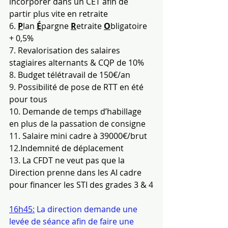
incorporer dans un CET afin de 
partir plus vite en retraite
6. 
P
lan 
É
pargne 
R
etraite 
O
bligatoire 
+ 0,5%
7. 
Revalorisation des salaires 
stagiaires alternants & CQP de 10%
8. 
Budget télétravail de 150€/an
9. 
Possibilité de pose de RTT en été 
pour tous
10. 
Demande de temps d’habillage 
en plus de la passation de consigne
11. 
Salaire mini cadre à 39000€/brut
12.
Indemnité de déplacement
13. 
La
 CFDT ne veut pas que la 
Direction prenne dans les AI cadre 
pour financer les STI des grades 3 & 4
16h45:
 La direction demande une 
levée de séance afin de faire une 