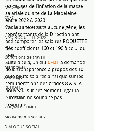
les causes de l’inflation de la masse 
NAO 2022
salariale du site de La Madeleine 
CSEC
entre 2022 & 2023.
Par la suite et sans aucune gêne, les 
NAO SETHNESS 2022
représentants de la Direction ont 
NAO ROQUETTE 2022
osé comparer les salaires ROQUETTE 
PEE
des coefficients 160 et 190 à celui du 
SMIC.
Conditions de travail
Suite à cela, un élu 
CFDT
 a demandé 
Manpower
de la transparence à propos des 10 
plus hauts salaires ainsi que sur les 
Avantage
rémunérations des grades 8 & 9. A 
RETRAITE
nouveau, sur cet élément légal, la 
Direction ne souhaite pas 
INCENDIE
s’exprimer…
VOL, MENSONGE
Mouvements sociaux
DIALOGUE SOCIAL