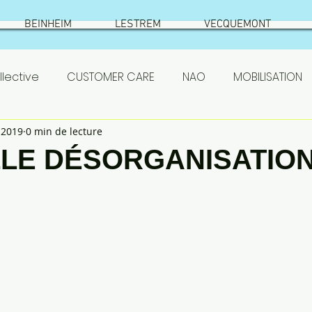
BEINHEIM
LESTREM
VECQUEMONT
lective
CUSTOMER CARE
NAO
MOBILISATION
 2019
0 min de lecture
SETHNESS
test
VIC SUR AISNE
ÉLECTIONS
LE DÉSORGANISATIO
S
ASC
actionnaires
Prestataires
PSE
emont
résumé élections
Beinheim
Qualificat
 SETHNESS 2022
NAO ROQUETTE 2022