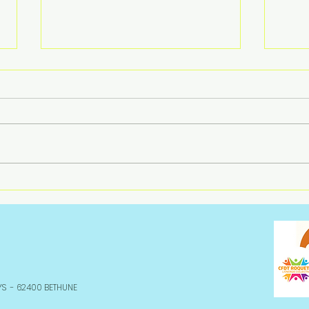
4 AN
DÉFINITION DES DROITS
ET GARANTIES ATTACHÉS
À LA FONCTION CADRE
LYS - 62400 BETHUNE