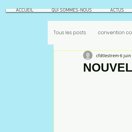
ACCUEIL
QUI SOMMES-NOUS
ACTUS
Tous les posts
convention col
cfdtlestrem
6 juin
GEPPMM
ROATATIONS
NOUVEL
INTÉRESSEMENT
ROTATION
risque industriel
Vecqu
NAO 2022
CSEC
NAO