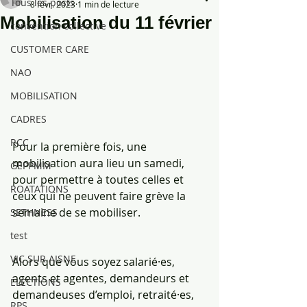
Tous les posts
8 févr. 2023
1 min de lecture
Mobilisation du 11 février
convention collective
CUSTOMER CARE
NAO
MOBILISATION
CADRES
RCC
Pour la première fois, une 
mobilisation aura lieu un samedi,
GEPPMM
pour permettre à toutes celles et 
ROATATIONS
ceux qui ne peuvent faire grève la 
semaine de se mobiliser. 
SETHNESS
test
VIC SUR AISNE
Alors que vous soyez salarié·es, 
agents et agentes, demandeurs et 
ÉLECTIONS
demandeuses d’emploi, retraité·es, 
RPS