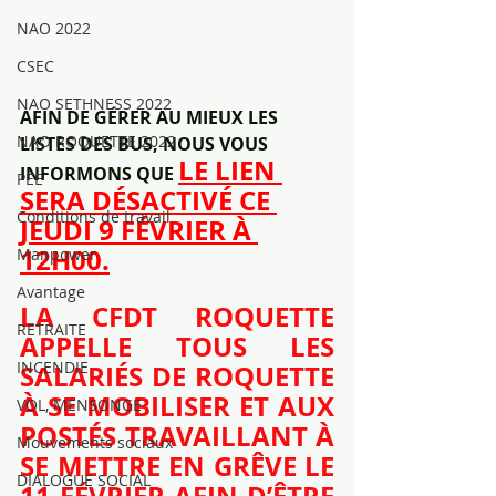
NAO 2022
CSEC
NAO SETHNESS 2022
AFIN DE GÉRER AU MIEUX LES 
NAO ROQUETTE 2022
LISTES DES BUS, NOUS VOUS 
LE LIEN 
INFORMONS QUE 
PEE
SERA DÉSACTIVÉ CE 
Conditions de travail
JEUDI 9 FÉVRIER À 
12H00.
Manpower
Avantage
LA CFDT ROQUETTE 
RETRAITE
APPELLE TOUS LES 
INCENDIE
SALARIÉS DE ROQUETTE 
À SE MOBILISER ET AUX 
VOL, MENSONGE
POSTÉS TRAVAILLANT À 
Mouvements sociaux
SE METTRE EN GRÊVE LE 
DIALOGUE SOCIAL
11 FÉVRIER AFIN D’ÊTRE 