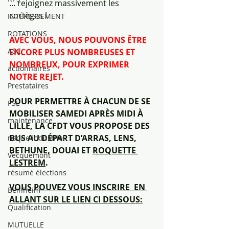
... rejoignez massivement les 
cortèges ! 
INTÉRESSEMENT
ROTATIONS
AVEC VOUS, NOUS POUVONS ÊTRE 
ASC
ENCORE PLUS NOMBREUSES ET 
NOMBREUX, POUR EXPRIMER 
actionnaires
NOTRE REJET. 
Prestataires
POUR PERMETTRE À CHACUN DE SE 
PSE
MOBILISER SAMEDI APRÈS MIDI À 
maintenance
LILLE, LA CFDT VOUS PROPOSE DES 
BUS AU DÉPART D’ARRAS, LENS, 
risque industriel
BETHUNE, DOUAI ET 
ROQUETTE 
Vecquemont
LESTREM
.
résumé élections
VOUS POUVEZ VOUS INSCRIRE  EN 
Beinheim
ALLANT SUR LE LIEN CI DESSOUS:
Qualification
MUTUELLE