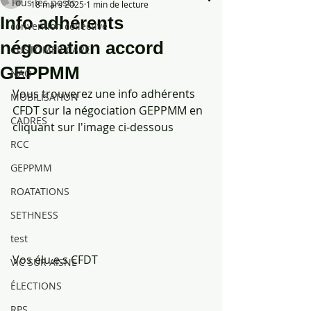
Tous les posts
18 mars 2025
1 min de lecture
Info adhérents
convention collective
négociation accord
CUSTOMER CARE
GEPPMM
NAO
Vous trouverez une info adhérents 
MOBILISATION
CFDT sur la négociation GEPPMM en 
CADRES
cliquant sur l'image ci-dessous 
RCC
GEPPMM
ROATATIONS
SETHNESS
test
Vos élu.e.s CFDT
VIC SUR AISNE
ÉLECTIONS
RPS