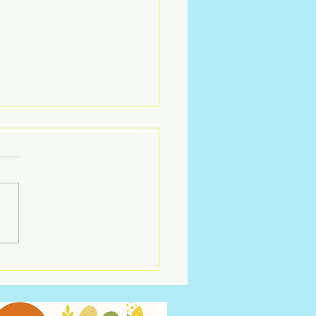
r
ORD GEPPMM Saison
pisode 2 !