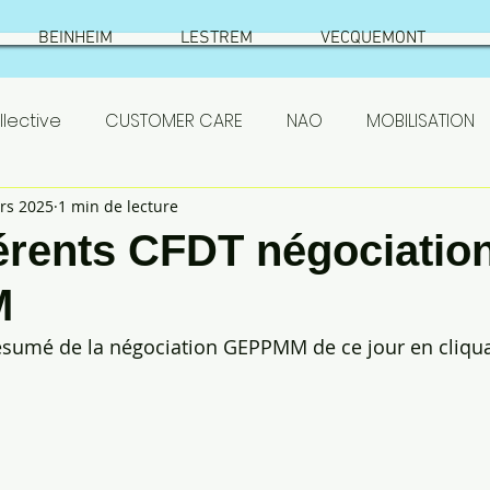
BEINHEIM
LESTREM
VECQUEMONT
lective
CUSTOMER CARE
NAO
MOBILISATION
rs 2025
1 min de lecture
SETHNESS
test
VIC SUR AISNE
ÉLECTIONS
érents CFDT négociatio
M
S
ASC
actionnaires
Prestataires
PSE
ésumé de la négociation GEPPMM de ce jour en cliqua
emont
résumé élections
Beinheim
Qualificat
 SETHNESS 2022
NAO ROQUETTE 2022