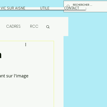
VIC SUR AISNE
UTILE
CONTACT
CADRES
RCC
RPS
n
maintenance
nt sur l'image 
ion
MUTUELLE