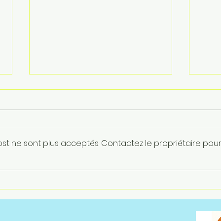
st ne sont plus acceptés. Contactez le propriétaire pou
ACCORD GEPP SAISON 2
ACC
épisode 3 Les belles
2, é
promesses !!!