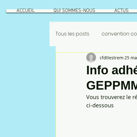
ACCUEIL
QUI SOMMES-NOUS
ACTUS
Tous les posts
convention col
cfdtlestrem
25 ma
GEPPMM
ROATATIONS
Info adh
GEPPM
INTÉRESSEMENT
ROTATION
Vous trouverez le r
ci-dessous
risque industriel
Vecqu
NAO 2022
CSEC
NAO