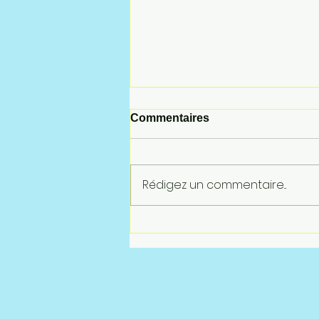
Commentaires
Rédigez un commentaire...
CFDT - À vos côtés, même
en été