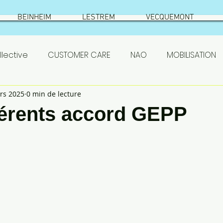
BEINHEIM
LESTREM
VECQUEMONT
lective
CUSTOMER CARE
NAO
MOBILISATION
rs 2025
0 min de lecture
SETHNESS
test
VIC SUR AISNE
ÉLECTIONS
hérents accord GEPP
S
ASC
actionnaires
Prestataires
PSE
emont
résumé élections
Beinheim
Qualificat
 SETHNESS 2022
NAO ROQUETTE 2022