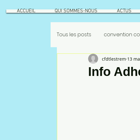
ACCUEIL
QUI SOMMES-NOUS
ACTUS
Tous les posts
convention col
cfdtlestrem
13 ma
GEPPMM
ROATATIONS
Info Ad
INTÉRESSEMENT
ROTATION
risque industriel
Vecqu
NAO 2022
CSEC
NAO