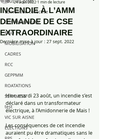
Tous les posts
24 août 2022
1 min de lecture
INCENDIE À L’AMM
convention collective
DEMANDE DE CSE
CUSTOMER CARE
EXTRAORDINAIRE
NAO
Dernière mise à jour :
27 sept. 2022
MOBILISATION
CADRES
RCC
GEPPMM
ROATATIONS
Hier, mardi 23 août, un incendie s’est 
SETHNESS
déclaré dans un transformateur 
test
électrique, à l’Amidonnerie de Maïs !
VIC SUR AISNE
Les conséquences de cet incendie 
ÉLECTIONS
auraient pu être dramatiques sans le 
RPS