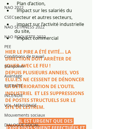
  Plan d’action, 
NAO 2022
  Impact sur les salariés du 
secteur et autres secteurs, 
CSEC
  impact sur l’activité industrielle 
NAO SETHNESS 2022
du site, 
NAO ROQUETTE 2022
  Impact commercial
PEE
HIER LE PIRE A ÉTÉ EVITÉ… LA 
Conditions de travail
DIRECTION DOIT ARRÊTER DE 
JOUER AVEC LE FEU !
Manpower
DEPUIS PLUSIEURS ANNEES, VOS 
Avantage
ELU.E.S NE CESSENT DE DÉNONCER 
RETRAITE
LA DÉTÉRIORATION DE L’OUTIL 
INDUSTRIEL  ET LES SUPPRESSIONS 
INCENDIE
DE POSTES STRUCTUELS SUR LE 
VOL, MENSONGE
SITE DE LESTREM.
Mouvements sociaux
IL EST URGENT QUE DES 
DIALOGUE SOCIAL
EXPERTISES SOIENT EFFECTUÉES ET 