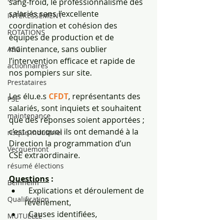
sang-froid, le professionnalisme des 
salariés sans l’excellente 
INTÉRESSEMENT
coordination et cohésion des 
ROTATIONS
équipes de production et de 
maintenance, sans oublier 
ASC
l’intervention efficace et rapide de 
actionnaires
nos pompiers sur site.
Prestataires
Les élu.e.s 
CFDT
, représentants des 
PSE
salariés, sont inquiets et souhaitent 
maintenance
que des réponses soient apportées ; 
c’est pourquoi ils ont demandé à la 
risque industriel
Direction la programmation d’un 
Vecquemont
CSE extraordinaire.
résumé élections
Questions
 :
Beinheim
  Explications et déroulement de 
Qualification
l’événement, 
  Causes identifiées, 
MUTUELLE