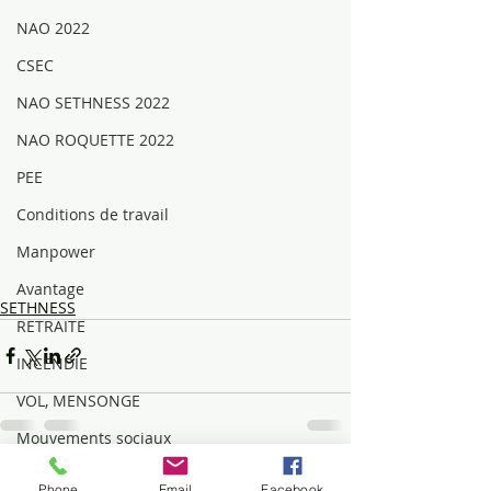
NAO 2022
CSEC
NAO SETHNESS 2022
NAO ROQUETTE 2022
PEE
Conditions de travail
Manpower
Avantage
SETHNESS
RETRAITE
INCENDIE
VOL, MENSONGE
Mouvements sociaux
DIALOGUE SOCIAL
Posts récents
Voir tout
Phone
Email
Facebook