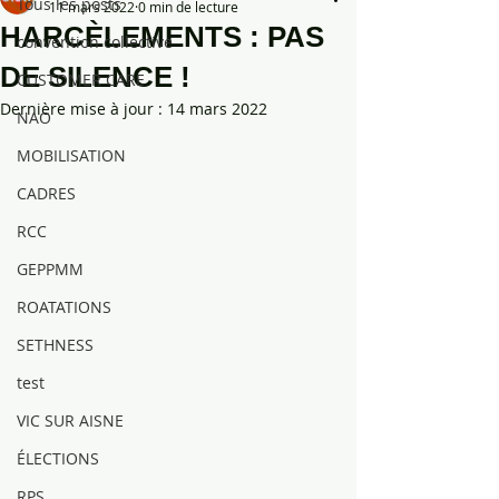
Tous les posts
11 mars 2022
0 min de lecture
HARCÈLEMENTS : PAS
convention collective
DE SILENCE !
CUSTOMER CARE
Dernière mise à jour :
14 mars 2022
NAO
MOBILISATION
CADRES
RCC
GEPPMM
ROATATIONS
SETHNESS
test
VIC SUR AISNE
ÉLECTIONS
RPS