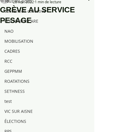
Tous les posts
28 nov. 2022
1 min de lecture
GRÈVE AU SERVICE
convention collective
PESAGE
CUSTOMER CARE
NAO
MOBILISATION
CADRES
RCC
GEPPMM
ROATATIONS
SETHNESS
test
VIC SUR AISNE
ÉLECTIONS
RPS