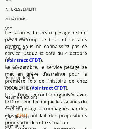
INTÉRESSEMENT
ROTATIONS
ASC
Les salariés du service pesage ne font 
actionnaires
pas beaucoup de bruit et certains 
d’entre vous ne connaissiez pas ce 
Prestataires
service jusqu’à la date du 4 octobre 
PSE
(
voir tract CFDT
).
Le 18 octobre, le service pesage se 
maintenance
met en grève d’astreinte pour la 
risque industriel
première fois de l’histoire de chez 
Vecquemont
ROQUETTE (
Voir tract CFDT
).
Lors d’une rencontre organisée avec 
résumé élections
le Directeur Technique les salariés du 
Beinheim
service pesage accompagnés par des 
élus 
CFDT
 ont fait des propositions 
Qualification
pour sortir de cette situation.
MUTUELLE