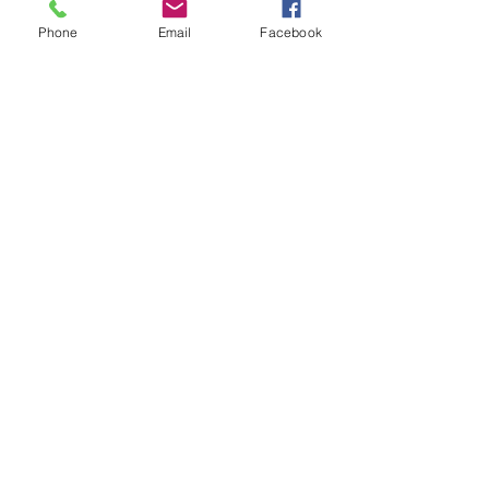
Phone
Email
Facebook
Mouvements sociaux
Conditions de travail
maintenance
Posts récents
Voir tout