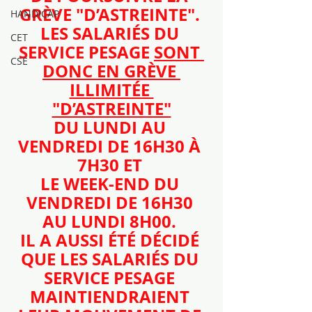
GRÈVE "D’ASTREINTE". 
HANDICAP
LES SALARIÉS DU 
CET
SERVICE PESAGE 
SONT 
CSE
DONC EN GRÈVE 
ILLIMITÉE 
"D’ASTREINTE"
DU LUNDI AU 
VENDREDI DE 16H30 À 
7H30 ET 
LE WEEK-END DU 
VENDREDI DE 16H30 
AU LUNDI 8H00. 
IL A AUSSI ÉTÉ DÉCIDÉ 
QUE LES SALARIÉS DU 
SERVICE PESAGE 
MAINTIENDRAIENT 