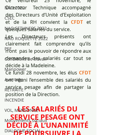
Ce vendredi 25 novembre, le  
Directeur Technique accompagné 
NAO 2022
des Directeurs d’Unité d’Exploitation 
CSEC
et de la RH convient la 
CFDT 
et 
NAO SETHNESS 2022
quelques salariés du service.
Les Directeurs présents ont 
NAO ROQUETTE 2022
clairement fait comprendre qu’ils 
PEE
n’ont  pas le pouvoir de répondre aux 
demandes des salariés car tout se 
Conditions de travail
décide à la Madeleine.
Manpower
Ce lundi 28 novembre, les élus 
CFDT
Avantage
ont réuni l’ensemble des salariés du 
service pesage afin de partager la 
RETRAITE
position de la Direction.
INCENDIE
LES SALARIÉS DU 
VOL, MENSONGE
SERVICE PESAGE ONT 
Mouvements sociaux
DÉCIDÉ À L’UNANIMITÉ 
DIALOGUE SOCIAL
DE POURSUIVRE LA 