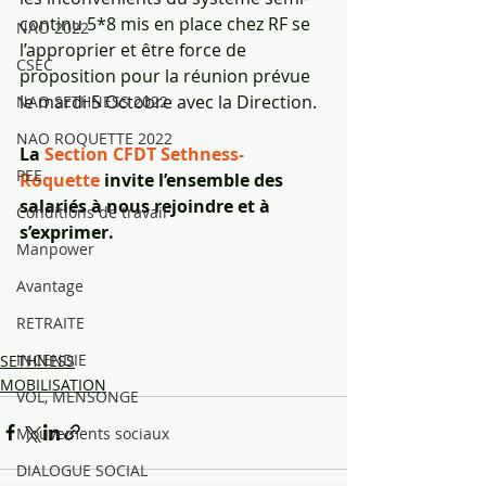
continu 5*8 mis en place chez RF se 
NAO 2022
l’approprier et être force de 
CSEC
proposition pour la réunion prévue 
le mardi 5 Octobre avec la Direction. 
NAO SETHNESS 2022
NAO ROQUETTE 2022
La 
Section CFDT Sethness-
PEE
Roquette 
invite l’ensemble des 
salariés à nous rejoindre et à 
Conditions de travail
s’exprimer.
Manpower
Avantage
RETRAITE
INCENDIE
SETHNESS
MOBILISATION
VOL, MENSONGE
Mouvements sociaux
DIALOGUE SOCIAL