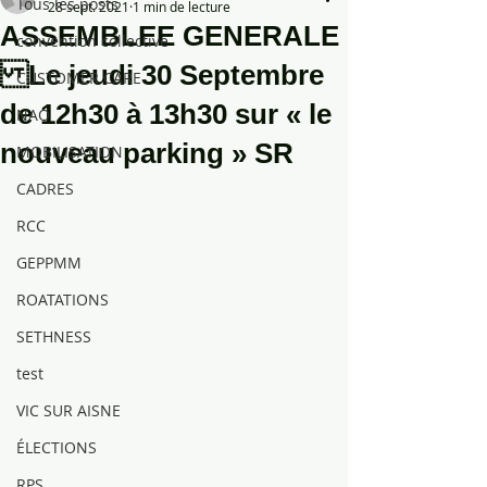
Tous les posts
28 sept. 2021
1 min de lecture
ASSEMBLEE GENERALE
convention collective
Le jeudi 30 Septembre
CUSTOMER CARE
de 12h30 à 13h30 sur « le
NAO
nouveau parking » SR
MOBILISATION
CADRES
RCC
GEPPMM
ROATATIONS
SETHNESS
test
VIC SUR AISNE
ÉLECTIONS
RPS