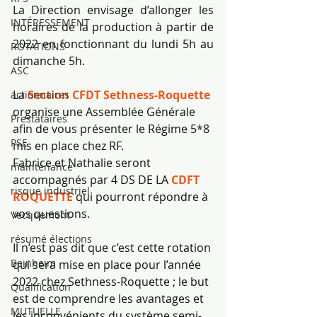
La Direction envisage d’allonger les 
INTÉRESSEMENT
horaires de la production à partir de 
2022 en fonctionnant du lundi 5h au 
ROTATIONS
dimanche 5h.
ASC
La
Section CFDT Sethness-Roquette
actionnaires
organise une Assemblée Générale 
Prestataires
afin de vous présenter le Régime 5*8 
PSE
mis en place chez RF.
Fabrice et Nathalie seront 
maintenance
accompagnés par 4 DS DE LA 
CDFT 
risque industriel
ROQUETTE 
qui pourront répondre à 
vos questions.  
Vecquemont
résumé élections
Il n’est pas dit que c’est cette rotation 
Beinheim
qui sera mise en place pour l’année 
2022 chez Sethness-Roquette ; le but 
Qualification
est de comprendre les avantages et 
MUTUELLE
les inconvénients du système semi-