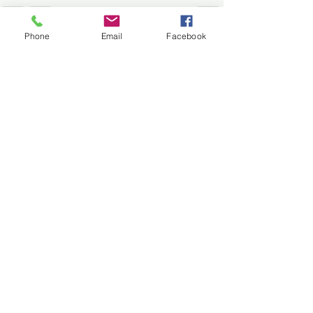
HANDICAP
Phone
Email
Facebook
CET
Posts récents
Voir tout
CSE