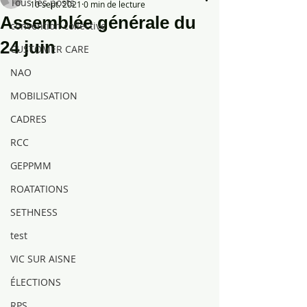
Tous les posts
10 sept. 2021
0 min de lecture
Assemblée générale du
convention collective
24 juin
CUSTOMER CARE
NAO
MOBILISATION
CADRES
RCC
GEPPMM
ROATATIONS
SETHNESS
test
VIC SUR AISNE
ÉLECTIONS
RPS