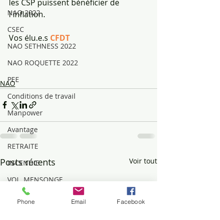
les CSP puissent bénéficier de 
NAO 2022
l'inflation.
CSEC
Vos élu.e.s 
CFDT
NAO SETHNESS 2022
NAO ROQUETTE 2022
PEE
NAO
Conditions de travail
Manpower
Avantage
RETRAITE
Posts récents
Voir tout
INCENDIE
VOL, MENSONGE
Mouvements sociaux
Phone
Email
Facebook
DIALOGUE SOCIAL