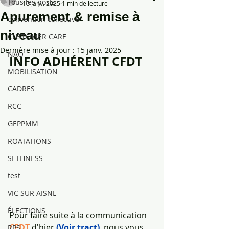
Tous les posts
10 janv. 2025
1 min de lecture
Apurement & remise à
convention collective
niveau
CUSTOMER CARE
Dernière mise à jour :
15 janv. 2025
NAO
INFO ADHÉRENT CFDT
MOBILISATION
CADRES
RCC
GEPPMM
ROATATIONS
SETHNESS
test
VIC SUR AISNE
ÉLECTIONS
Pour faire suite à la communication 
CFDT
 d'hier 
(Voir tract)
, nous vous 
RPS