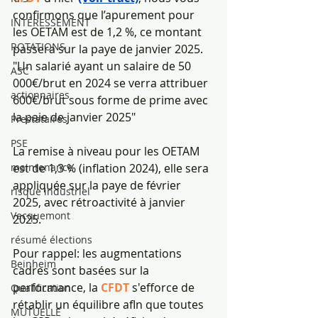
confirmons que l’apurement pour 
INTÉRESSEMENT
les OETAM est de 1,2 %, ce montant 
ROTATIONS
passera sur la paye de janvier 2025.
"Un salarié ayant un salaire de 50 
ASC
000€/brut en 2024 se verra attribuer 
actionnaires
600€/brut sous forme de prime avec 
la paie de janvier 2025"
Prestataires
PSE
La remise à niveau pour les OETAM 
est de 1,3 % (inflation 2024), elle sera 
maintenance
appliquée sur la paye de février 
risque industriel
2025, avec rétroactivité à janvier 
Vecquemont
2025.
résumé élections
Pour rappel: les augmentations 
Beinheim
cadres sont basées sur la 
performance, la 
CFDT
 s'efforce de 
Qualification
rétablir un équilibre afIn que toutes 
MUTUELLE