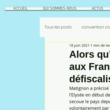
ACCUEIL
QUI SOMMES-NOUS
ACTUS
Tous les posts
convention col
18 juin 2021
1 min de le
GEPPMM
ROATATIONS
Alors q
aux Fran
INTÉRESSEMENT
ROTATION
défiscal
risque industriel
Vecqu
Matignon a précisé 
l’Elysée en début d
secoue le pays depui
NAO 2022
CSEC
NAO
volontairement par 