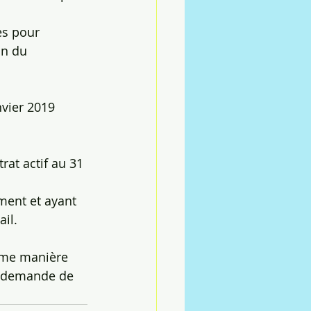
es pour 
on du 
vier 2019 
il.
ême manière 
la demande de 