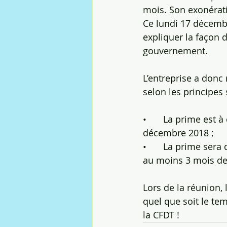
mois. Son exonérati
Ce lundi 17 décembr
expliquer la façon 
gouvernement.
L’entreprise a donc
selon les principes 
•	La prime est à destination de tous les salariés hors STI ayant un contrat actif au 31 
décembre 2018 ;
•	La prime sera distribuée aux salariés présents au moment du versement et ayant 
au moins 3 mois de 
Lors de la réunion
quel que soit le te
la CFDT !