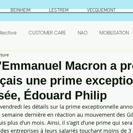
BEINHEIM
LESTREM
VECQUEMONT
lective
CUSTOMER CARE
NAO
MOBILISATION
cture
SETHNESS
test
VIC SUR AISNE
ÉLECTIONS
u’Emmanuel Macron a p
çais une prime exceptio
S
ASC
actionnaires
Prestataires
PSE
isée, Édouard Philip
emont
résumé élections
Beinheim
Qualificat
vendredi les détails sur la prime exceptionnelle ann
e semaine dernière en réaction au mouvement des Gil
s plus d'un mois. Ainsi, il s'agit d'une prime qui sera
 SETHNESS 2022
NAO ROQUETTE 2022
des entreprises à leurs salariés touchant moins de 3