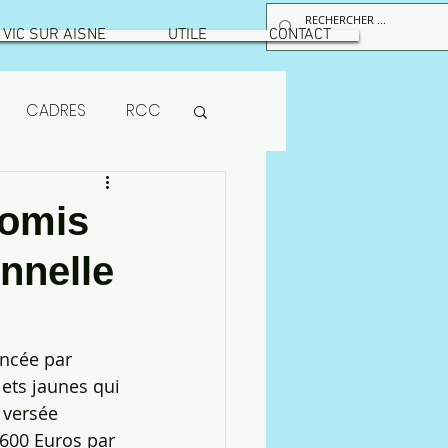
VIC SUR AISNE
UTILE
CONTACT
CADRES
RCC
RPS
romis
nnelle
maintenance
ion
MUTUELLE
oncée par 
ets jaunes qui 
 versée 
 600 Euros par 