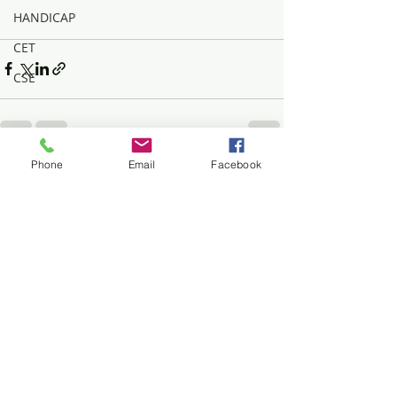
HANDICAP
CET
CSE
Phone
Email
Facebook
Posts récents
Voir tout