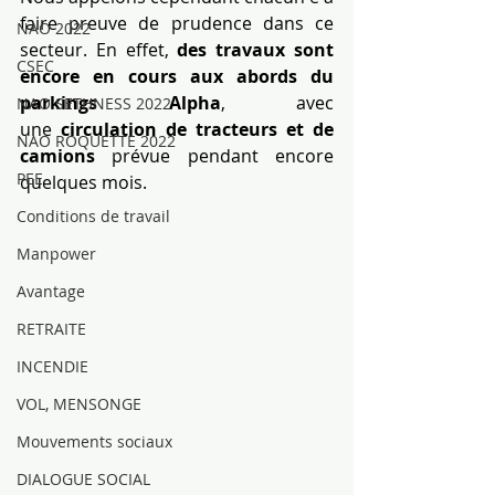
faire preuve de prudence dans ce 
NAO 2022
secteur. En effet, 
des travaux sont 
CSEC
encore en cours aux abords du 
parkings Alpha
, avec 
NAO SETHNESS 2022
une 
circulation de tracteurs et de 
NAO ROQUETTE 2022
camions
 prévue pendant encore 
PEE
quelques mois.
Conditions de travail
Manpower
Avantage
RETRAITE
INCENDIE
VOL, MENSONGE
Mouvements sociaux
DIALOGUE SOCIAL