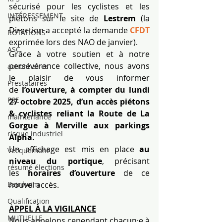
sécurisé pour les cyclistes et les 
INTÉRESSEMENT
piétons sur le site de 
Lestrem 
(la 
Direction a accepté la demande 
CFDT
ROTATIONS
exprimée lors des NAO de janvier).
ASC
Grâce à votre soutien et à notre 
persévérance collective, nous avons 
actionnaires
le plaisir de vous informer 
Prestataires
de 
l’ouverture, à compter du lundi 
PSE
27 octobre 2025, d’un accès piétons 
& cyclistes reliant la Route de La 
maintenance
Gorgue à Merville aux parkings 
risque industriel
Alpha.
Un affichage est mis en place 
au 
Vecquemont
niveau du portique
, précisant 
résumé élections
les 
horaires d’ouverture
 de ce 
nouvel accès.
Beinheim
Qualification
APPEL À LA VIGILANCE
MUTUELLE
Nous appelons cependant chacun·e à 