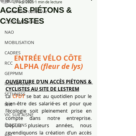
Tous les posts
27 oct. 2025
1 min de lecture
ACCÈS PIÉTONS &
convention collective
CYCLISTES
CUSTOMER CARE
NAO
MOBILISATION
CADRES
ENTRÉE VÉLO CÔTE 
RCC
ALPHA 
(fleur de lys)
GEPPMM
OUVERTURE D’UN ACCÈS PIÉTONS & 
ROATATIONS
CYCLISTES AU SITE DE LESTREM
SETHNESS
La 
CFDT
 se bat au quotidien pour le 
bien-être des salarié·es et pour que 
test
l’écologie soit pleinement prise en 
VIC SUR AISNE
compte dans notre entreprise. 
Depuis plusieurs années, nous 
ÉLECTIONS
revendiquons la création d’un accès 
RPS