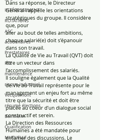
Dans sa réponse, le Directeur 
Général rappelle les orientations 
INTÉRESSEMENT
stratégiques du groupe. Il considère 
ROTATIONS
que, pour
ASC
aller au bout de telles ambitions, 
chaque salarié(e) doit s’épanouir 
actionnaires
dans son travail.
Prestataires
La Qualité de Vie au Travail (QVT) doit 
être un vecteur dans 
PSE
l’accomplissement des salariés.
maintenance
Il souligne également que la Qualité 
risque industriel
de Vie au Travail représente pour le 
management un enjeu fort au même
Vecquemont
titre que la sécurité et doit être 
résumé élections
placée au coeur d’un dialogue social 
constructif et serein.
Beinheim
La Direction des Ressources 
Qualification
Humaines a été mandatée pour 
entamer des discussions. Le 
MUTUELLE