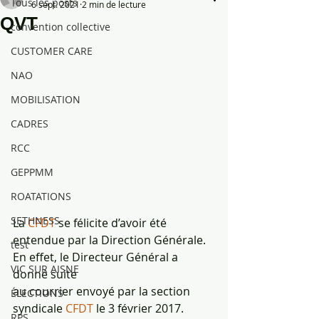
Tous les posts
6 sept. 2021
2 min de lecture
QVT
convention collective
CUSTOMER CARE
NAO
MOBILISATION
CADRES
RCC
GEPPMM
ROATATIONS
SETHNESS
La 
CFDT 
se félicite d’avoir été 
entendue par la Direction Générale. 
test
En effet, le Directeur Général a 
VIC SUR AISNE
donné suite
au courrier envoyé par la section 
ÉLECTIONS
syndicale 
CFDT 
le 3 février 2017.
RPS