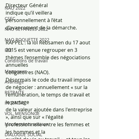
Directeur Général
NAO 2022
indique qu’il veillera 
CSEC
personnellement à l’état 
d’avancement de la démarche.
NAO SETHNESS 2022
NAO ROQUETTE 2022
RAPPEL : la loi Rebsamen du 17 aout 
2015 est venue regrouper en 3 
PEE
thèmes l’ensemble des négociations 
Conditions de travail
annuelles
Manpower
obligatoires (NAO).
Désormais le code du travail impose 
Avantage
de négocier : annuellement « sur la 
RETRAITE
rémunération, le temps de travail et 
le partage
INCENDIE
de la valeur ajoutée dans l'entreprise 
VOL, MENSONGE
», ainsi que sur « l'égalité 
professionnelle entre les femmes et 
Mouvements sociaux
les hommes et la
DIALOGUE SOCIAL