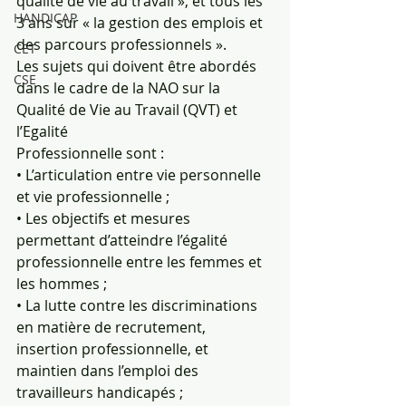
qualité de vie au travail », et tous les 
HANDICAP
3 ans sur « la gestion des emplois et 
des parcours professionnels ».
CET
Les sujets qui doivent être abordés 
CSE
dans le cadre de la NAO sur la 
Qualité de Vie au Travail (QVT) et 
l’Egalité
Professionnelle sont :
• L’articulation entre vie personnelle 
et vie professionnelle ;
• Les objectifs et mesures 
permettant d’atteindre l’égalité 
professionnelle entre les femmes et 
les hommes ;
• La lutte contre les discriminations 
en matière de recrutement, 
insertion professionnelle, et 
maintien dans l’emploi des
travailleurs handicapés ;